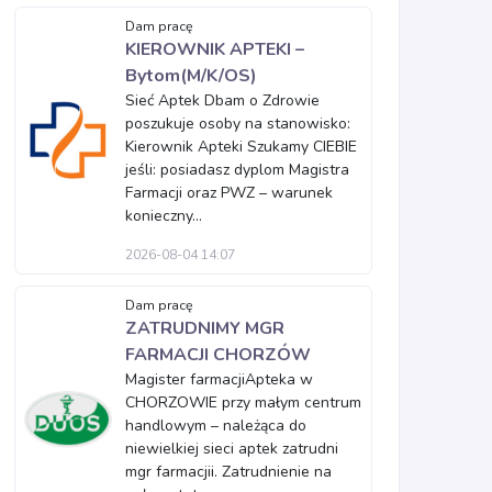
Dam pracę
KIEROWNIK APTEKI –
Bytom(M/K/OS)
Sieć Aptek Dbam o Zdrowie
poszukuje osoby na stanowisko:
Kierownik Apteki Szukamy CIEBIE
jeśli: posiadasz dyplom Magistra
Farmacji oraz PWZ – warunek
konieczny...
2026-08-04 14:07
Dam pracę
ZATRUDNIMY MGR
FARMACJI CHORZÓW
Magister farmacjiApteka w
CHORZOWIE przy małym centrum
handlowym – należąca do
niewielkiej sieci aptek zatrudni
mgr farmacjii. Zatrudnienie na