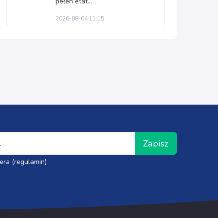
pełen etat...
2026-08-04 11:15
Zapisz
era (regulamin)