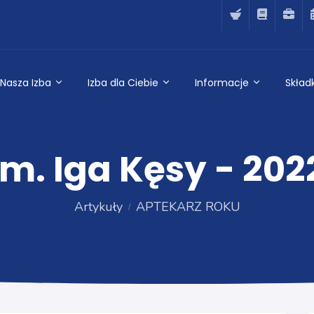
Nasza Izba
Izba dla Ciebie
Informacje
Składk
m. Iga Kęsy - 20
Artykuły
APTEKARZ ROKU
APTEKARZ ROKU