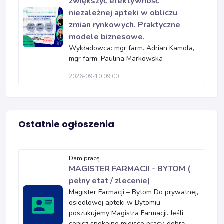
zwiększyć efektywność
niezależnej apteki w obliczu
zmian rynkowych. Praktyczne
modele biznesowe.
Wykładowca: mgr farm. Adrian Kamola,
mgr farm. Paulina Markowska
2026-09-10 09:00
Ostatnie ogłoszenia
Dam pracę
MAGISTER FARMACJI - BYTOM (
pełny etat / zlecenie)
Magister Farmacji – Bytom Do prywatnej,
osiedlowej apteki w Bytomiu
poszukujemy Magistra Farmacji. Jeśli
cenisz spokojne miejsce pracy, dobrą