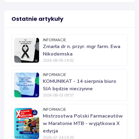
Ostatnie artykuły
INFORMACJE
Zmarła dr n. przyr. mgr farm. Ewa
Nikodemska
2026-08-05 14:02
INFORMACJE
KOMUNIKAT - 14 sierpnia biuro
SIA będzie nieczynne
2026-08-03 09:57
INFORMACJE
Mistrzostwa Polski Farmaceutów
w Maratonie MTB - wyjątkowa X
edycja
2026-07-24 14:30