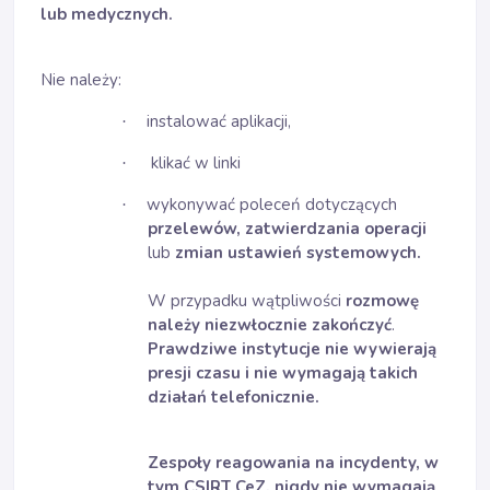
lub medycznych.
Nie należy:
instalować aplikacji,
·
klikać w linki
·
wykonywać poleceń dotyczących
·
przelewów, zatwierdzania operacji
lub
zmian ustawień systemowych.
W przypadku wątpliwości
rozmowę
należy niezwłocznie zakończyć
.
Prawdziwe instytucje nie wywierają
presji czasu i nie wymagają takich
działań telefonicznie.
Zespoły reagowania na incydenty, w
tym CSIRT CeZ, nigdy nie wymagają