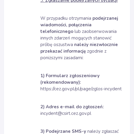
3.
Zgłaszanie podejrzanych sytuacji
W przypadku otrzymania
podejrzanej
wiadomości, połączenia
telefonicznego
lub zaobserwowania
innych zdarzeń mogących stanowić
próbę oszustwa
należy niezwłocznie
przekazać informację
zgodnie z
poniższymi zasadami:
1) Formularz zgłoszeniowy
(rekomendowany):
https://cez.gov.pl/pl/page/zglos-incydent
2) Adres e-mail do zgłoszeń:
incydent@csirt.cez.gov.pl
3) Podejrzane SMS-y
należy zgłaszać