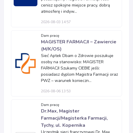
cenisz spokojne miejsce pracy, dobrą
atmosferę i indyw...
2026-08-03 14:57
Dam pracę
MAGISTER FARMACJI – Zawiercie
(M/K/OS)
Sieć Aptek Dbam o Zdrowie poszukuje
osoby na stanowisko: MAGISTER
FARMACJI Szukamy CIEBIE jeśli:
posiadasz dyplom Magistra Farmacji oraz
PWZ – warunek konieczn...
2026-08-06 13:53
Dam pracę
Dr.Max, Magister
Farmacji/Magisterka Farmacji,
Tychy, ul. Kopernika
Uczestnik sieci franczyzowej Dr. Max