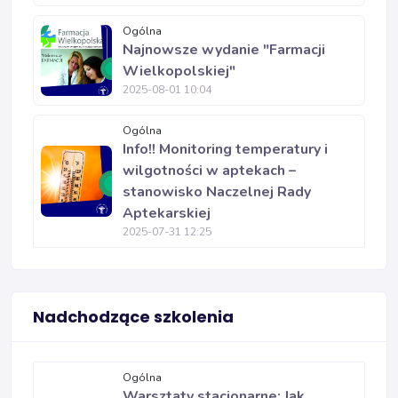
Ogólna
Najnowsze wydanie "Farmacji
Wielkopolskiej"
2025-08-01 10:04
Ogólna
Info!! Monitoring temperatury i
wilgotności w aptekach –
stanowisko Naczelnej Rady
Aptekarskiej
2025-07-31 12:25
Nadchodzące szkolenia
Ogólna
Warsztaty stacjonarne: Jak