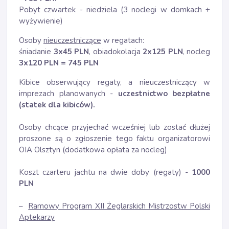
Pobyt czwartek - niedziela (3 noclegi w domkach +
wyżywienie)
Osoby
nieuczestniczące
w regatach:
śniadanie
3x45 PLN
, obiadokolacja
2x125 PLN
, nocleg
3x120 PLN = 745 PLN
Kibice obserwujący regaty, a nieuczestniczący w
imprezach planowanych -
uczestnictwo bezpłatne
(statek dla kibiców).
Osoby chcące przyjechać wcześniej lub zostać dłużej
proszone są o zgłoszenie tego faktu organizatorowi
OIA Olsztyn (dodatkowa opłata za nocleg)
Koszt czarteru jachtu na dwie doby (regaty) -
1000
PLN
–
Ramowy Program XII Żeglarskich Mistrzostw Polski
Aptekarzy