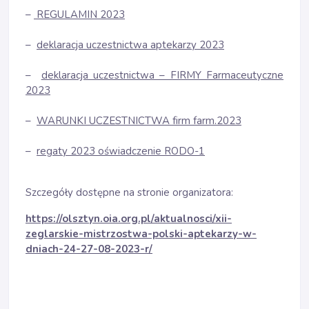
–
REGULAMIN 2023
–
deklaracja uczestnictwa aptekarzy 2023
–
deklaracja uczestnictwa – FIRMY Farmaceutyczne
2023
–
WARUNKI UCZESTNICTWA firm farm.2023
–
regaty 2023 oświadczenie RODO-1
Szczegóły dostępne na stronie organizatora:
https://olsztyn.oia.org.pl/aktualnosci/xii-
zeglarskie-mistrzostwa-polski-aptekarzy-w-
dniach-24-27-08-2023-r/