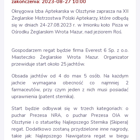
zakończenia: 2023-08-27 10:00
Okręgowa Izba Aptekarska w Olsztynie zaprasza na XII
Żeglarskie Mistrzostwa Polski Aptekarzy, które odbędą
się w dniach 24-27.08.2023 r. w Imionku koło Pisza w
Ośrodku Żeglarskim Wrota Mazur, nad jeziorem Roś.
Gospodarzem regat będzie firma Everest 6 Sp. z o.o.
Miasteczko Żeglarskie Wrota Mazur. Organizator
przewiduje start około 25 jachtów.
Obsada jachtów od 4 do max 5 osób. Na każdym
jachcie wymagana obecność co najmniej 2
farmaceutów, przy czym jeden z nich musi posiadać
uprawnienia (patent sternika).
Start będzie odbywał się w trzech kategoriach: o
puchar Prezesa NRA, o puchar Prezesa OIA w
Olsztynie i o statuetkę Najlepszego Sternika (Skipera)
regat. Dodatkowo zostaną przydzielone inne nagrody,
takie jak: Najlepszego Nawigatora regat w biegu