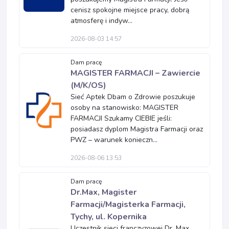
cenisz spokojne miejsce pracy, dobrą
atmosferę i indyw...
2026-08-03 14:57
Dam pracę
MAGISTER FARMACJI – Zawiercie
(M/K/OS)
Sieć Aptek Dbam o Zdrowie poszukuje
osoby na stanowisko: MAGISTER
FARMACJI Szukamy CIEBIE jeśli:
posiadasz dyplom Magistra Farmacji oraz
PWZ – warunek konieczn...
2026-08-06 13:53
Dam pracę
Dr.Max, Magister
Farmacji/Magisterka Farmacji,
Tychy, ul. Kopernika
Uczestnik sieci franczyzowej Dr. Max