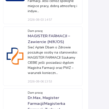
Farmacji. Jeśli cenisz spokojne
miejsce pracy, dobrą atmosferę i
indyw...
2026-08-03 14:57
Dam pracę
MAGISTER FARMACJI –
Zawiercie (M/K/OS)
Sieć Aptek Dbam o Zdrowie
poszukuje osoby na stanowisko:
MAGISTER FARMACJI Szukamy
CIEBIE jeśli: posiadasz dyplom
Magistra Farmacji oraz PWZ –
warunek konieczn...
2026-08-06 13:53
Dam pracę
Dr.Max, Magister
Farmacji/Magisterka