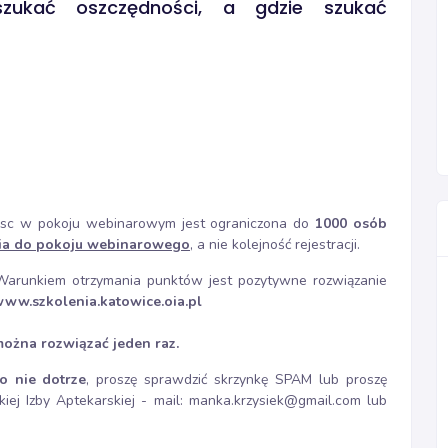
 szukać oszczędności, a gdzie szukać
miejsc w pokoju webinarowym jest ograniczona do
1000 osób
cia do pokoju webinarowego
, a nie kolejność rejestracji.
arunkiem otrzymania punktów jest pozytywne rozwiązanie
ww.szkolenia.katowice.oia.pl
można rozwiązać jeden raz.
o nie dotrze
, proszę sprawdzić skrzynkę SPAM lub proszę
iej Izby Aptekarskiej - mail: manka.krzysiek@gmail.com lub