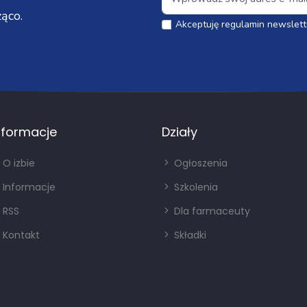
ąco.
Akceptuję regulamin newslett
nformacje
Działy
O izbie
Ogłoszenia
Informacje
Szkolenia
RSS
Dla farmaceuty
Kontakt
Składki