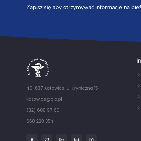
Zapisz się aby otrzymywać informacje na bież
I
40-637 Katowice, ul Kryniczna 15
katowice@oia.pl
(32) 608 97 60
668 220 354