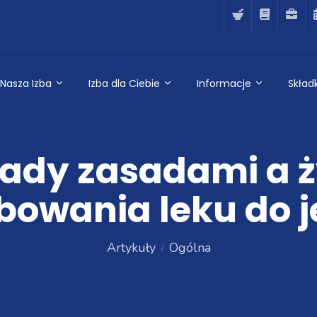
Nasza Izba
Izba dla Ciebie
Informacje
Składk
ady zasadami a ż
bowania leku do 
Artykuły
Ogólna