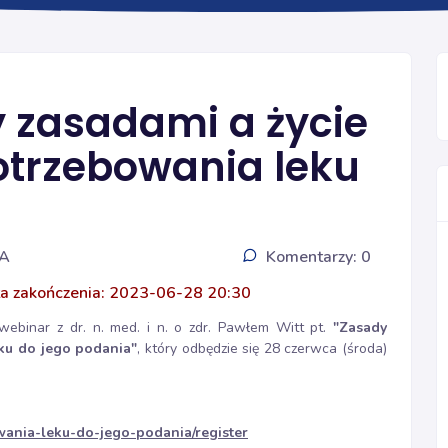
Ogólna
 zasadami a życie
otrzebowania leku
IA
Komentarzy: 0
a zakończenia: 2023-06-28 20:30
ebinar z dr. n. med. i n. o zdr. Pawłem Witt pt.
"Zasady
eku do jego podania"
, który odbędzie się 28 czerwca (środa)
owania-leku-do-jego-podania/register