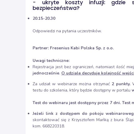
- ukryte koszty infuzji: gdzie
bezpieczeństwa?
20.15-20.30
Odpowiedzi na pytania uczestników.
Partner:
Fresenius Kabi Polska Sp. z o.o.
Uwagi techniczne:
Rejestracja jest bez ograniczeń, natomiast ilość 
jednocześnie
.
O udziale decyduje kolejność wejś
Za udział w webinarze można otrzymać
2 punkty.
W
testu do szkolenia, który będzie dostępny w portalu
w
Test do webinaru jest dostępny przez 7 dni. Test 
Jeżeli link z dostępem do pokoju webinaroweg
skontaktować się z Krzysztofem Mańką z biura Śląsk
kom. 668220318.