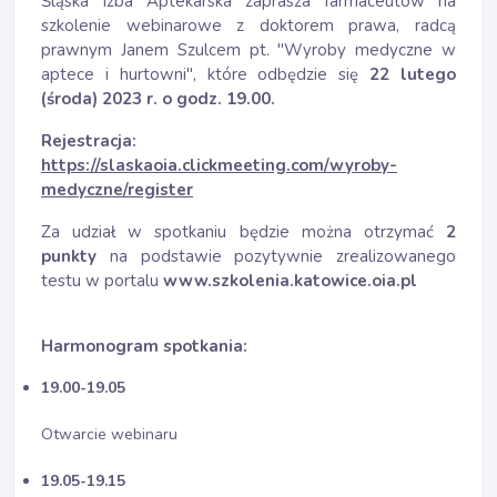
Śląska Izba Aptekarska zaprasza farmaceutów na
szkolenie webinarowe z doktorem prawa, radcą
prawnym Janem Szulcem pt. "Wyroby medyczne w
aptece i hurtowni", które odbędzie się
22 lutego
(środa) 2023 r. o godz. 19.00.
Rejestracja:
https://slaskaoia.clickmeeting.com/wyroby-
medyczne/register
Za udział w spotkaniu będzie można otrzymać
2
punkty
na podstawie pozytywnie zrealizowanego
testu w portalu
www.szkolenia.katowice.oia.pl
Harmonogram spotkania:
19.00-19.05
Otwarcie webinaru
19.05-19.15