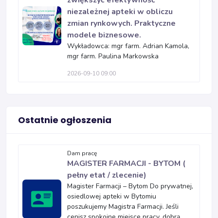
zwiększyć efektywność
niezależnej apteki w obliczu
zmian rynkowych. Praktyczne
modele biznesowe.
Wykładowca: mgr farm. Adrian Kamola,
mgr farm. Paulina Markowska
2026-09-10 09:00
Ostatnie ogłoszenia
Dam pracę
MAGISTER FARMACJI - BYTOM (
pełny etat / zlecenie)
Magister Farmacji – Bytom Do prywatnej,
osiedlowej apteki w Bytomiu
poszukujemy Magistra Farmacji. Jeśli
cenisz spokojne miejsce pracy, dobrą