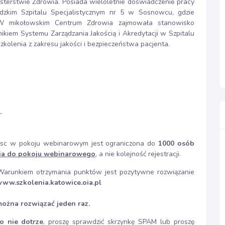
sterstwie Zdrowia. Posiada wieloletnie doświadczenie pracy
ódzkim Szpitalu Specjalistycznym nr 5 w Sosnowcu, gdzie
i. W mikołowskim Centrum Zdrowia zajmowała stanowisko
nikiem Systemu Zarządzania Jakością i Akredytacji w Szpitalu
zkolenia z zakresu jakości i bezpieczeństwa pacjenta.
.
miejsc w pokoju webinarowym jest ograniczona do
1000 osób
cia do pokoju webinarowego
, a nie kolejność rejestracji.
arunkiem otrzymania punktów jest pozytywne rozwiązanie
ww.szkolenia.katowice.oia.pl
można rozwiązać jeden raz.
o nie dotrze
, proszę sprawdzić skrzynkę SPAM lub proszę