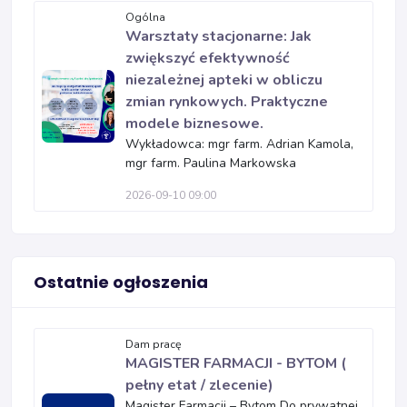
Ogólna
Warsztaty stacjonarne: Jak
zwiększyć efektywność
niezależnej apteki w obliczu
zmian rynkowych. Praktyczne
modele biznesowe.
Wykładowca: mgr farm. Adrian Kamola,
mgr farm. Paulina Markowska
2026-09-10 09:00
Ostatnie ogłoszenia
Dam pracę
MAGISTER FARMACJI - BYTOM (
pełny etat / zlecenie)
Magister Farmacji – Bytom Do prywatnej,