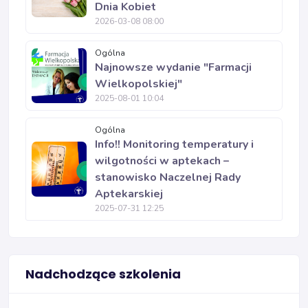
Dnia Kobiet
2026-03-08 08:00
Ogólna
Najnowsze wydanie "Farmacji
Wielkopolskiej"
2025-08-01 10:04
Ogólna
Info!! Monitoring temperatury i
wilgotności w aptekach –
stanowisko Naczelnej Rady
Aptekarskiej
2025-07-31 12:25
Nadchodzące szkolenia