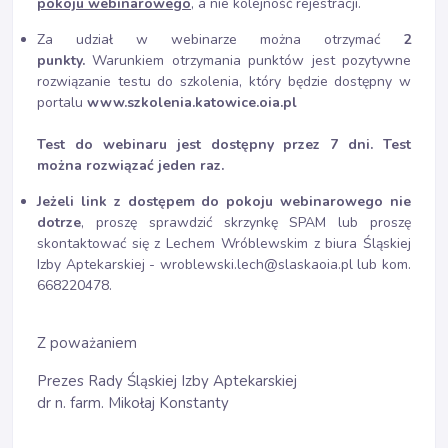
pokoju webinarowego
, a nie kolejność rejestracji.
Za udział w webinarze można otrzymać
2
punkty.
Warunkiem otrzymania punktów jest pozytywne
rozwiązanie testu do szkolenia, który będzie dostępny w
portalu
www.szkolenia.katowice.oia.pl
Test do webinaru jest dostępny przez 7 dni. Test
można rozwiązać jeden raz.
Jeżeli link z dostępem do pokoju webinarowego nie
dotrze
, proszę sprawdzić skrzynkę SPAM lub proszę
skontaktować się z Lechem Wróblewskim z biura Śląskiej
Izby Aptekarskiej - wroblewski.lech@slaskaoia.pl lub kom.
668220478.
Z poważaniem
Prezes Rady Śląskiej Izby Aptekarskiej
dr n. farm. Mikołaj Konstanty