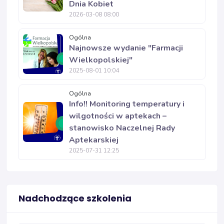
Dnia Kobiet
2026-03-08 08:00
Ogólna
Najnowsze wydanie "Farmacji
Wielkopolskiej"
2025-08-01 10:04
Ogólna
Info!! Monitoring temperatury i
wilgotności w aptekach –
stanowisko Naczelnej Rady
Aptekarskiej
2025-07-31 12:25
Nadchodzące szkolenia