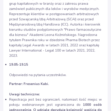
grup kapitałowych w branży oraz z zakresu prawa
zamówień publicznych dla leków i wyrobów medycznych.
Reprezentuje klientów w postępowaniach arbitrażowych
przed Szwajcarską Izbą Arbitrażową (SCAI) oraz przed
Międzynarodową Izbą Handlowa (ICC). Autorka i kierownik
kierunku studiów podyplomowych "Prawo farmaceutyczne
dla biznesu" Akademii Leona Koźmińskiego. Nagrodzona
tytułem Prawnika roku w dziedzinie Pharma Biotech przez
kapitułę Legal Awards w latach 2021, 2022 oraz kapitułę
Lawyer International - Legal 100 w latach 2021, 2022,
2023.
19.05-19.15
Odpowiedzi na pytania uczestników.
Partner: F
resenius Kabi.
Uwagi techniczne:
Rejestracja jest bez ograniczeń, natomiast ilość miejsc w
pokoju webinarowym jest ograniczona do
1000 osób
jednocześnie
.
O udziale decyduje kolejność wejścia do