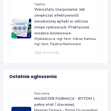
Ogólna
Warsztaty stacjonarne: Jak
zwiększyć efektywność
niezależnej apteki w obliczu
zmian rynkowych. Praktyczne
modele biznesowe.
Wykładowca: mgr farm. Adrian Kamola,
mgr farm. Paulina Markowska
2026-09-10 09:00
Ostatnie ogłoszenia
Dam pracę
MAGISTER FARMACJI - BYTOM (
pełny etat / zlecenie)
Magister Farmacji – Bytom Do prywatnej,