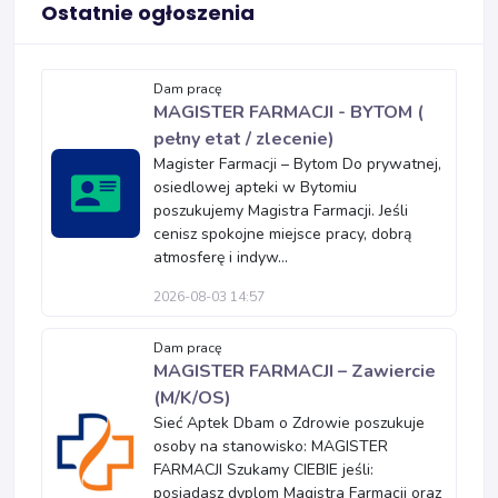
Ostatnie ogłoszenia
Dam pracę
MAGISTER FARMACJI - BYTOM (
pełny etat / zlecenie)
Magister Farmacji – Bytom Do prywatnej,
osiedlowej apteki w Bytomiu
poszukujemy Magistra Farmacji. Jeśli
cenisz spokojne miejsce pracy, dobrą
atmosferę i indyw...
2026-08-03 14:57
Dam pracę
MAGISTER FARMACJI – Zawiercie
(M/K/OS)
Sieć Aptek Dbam o Zdrowie poszukuje
osoby na stanowisko: MAGISTER
FARMACJI Szukamy CIEBIE jeśli:
posiadasz dyplom Magistra Farmacji oraz