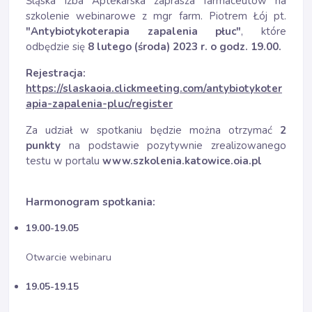
Śląska Izba Aptekarska zaprasza farmaceutów na
szkolenie webinarowe z mgr farm. Piotrem Łój pt.
"Antybiotykoterapia zapalenia płuc"
, które
odbędzie się
8 lutego (środa) 2023 r. o godz. 19.00.
Rejestracja:
https://slaskaoia.clickmeeting.com/antybiotykoter
apia-zapalenia-pluc/register
Za udział w spotkaniu będzie można otrzymać
2
punkty
na podstawie pozytywnie zrealizowanego
testu w portalu
www.szkolenia.katowice.oia.pl
Harmonogram spotkania:
19.00-19.05
Otwarcie webinaru
19.05-19.15