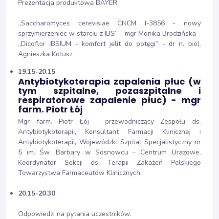
Prezentacja produktowa BAYER
„Saccharomyces cerevisiae CNCM I-3856 - nowy
sprzymierzeniec w starciu z IBS” - mgr Monika Brodzińska
„Dicoflor IBSIUM - komfort jelit do potęgi” - dr n. biol.
Agnieszka Kotusz
19.15-20.15
Antybiotykoterapia zapalenia płuc (w
tym szpitalne, pozaszpitalne i
respiratorowe zapalenie płuc) - mgr
farm. Piotr Łój
Mgr farm. Piotr Łój - przewodniczący Zespołu ds.
Antybiotykoterapii, Konsultant Farmacji Klinicznej i
Antybiotykoterapii, Wojewódzki Szpital Specjalistyczny nr
5 im. Św. Barbary w Sosnowcu - Centrum Urazowe,
Koordynator Sekcji ds. Terapii Zakażeń Polskiego
Towarzystwa Farmaceutów Klinicznych.
20.15-20.30
Odpowiedzi na pytania uczestników.