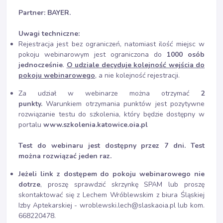
Partner: BAYER.
Uwagi techniczne:
Rejestracja jest bez ograniczeń, natomiast ilość miejsc w
pokoju webinarowym jest ograniczona do
1000 osób
jednocześnie
.
O udziale decyduje kolejność wejścia do
pokoju webinarowego
, a nie kolejność rejestracji.
Za udział w webinarze można otrzymać
2
punkty.
Warunkiem otrzymania punktów jest pozytywne
rozwiązanie testu do szkolenia, który będzie dostępny w
portalu
www.szkolenia.katowice.oia.pl
Test do webinaru jest dostępny przez 7 dni. Test
można rozwiązać jeden raz.
Jeżeli link z dostępem do pokoju webinarowego nie
dotrze
, proszę sprawdzić skrzynkę SPAM lub proszę
skontaktować się z Lechem Wróblewskim z biura Śląskiej
Izby Aptekarskiej - wroblewski.lech@slaskaoia.pl lub kom.
668220478.