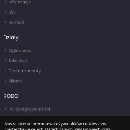
Informacje
RSS
Kontakt
Działy
Ogłoszenia
Szkolenia
Dla farmaceuty
Składki
RODO
Polityka prywatności
Regulamin
Nasza strona internetowa używa plików cookies (tzw.
ciasteczka) w celach statystycznych, reklamowych oraz
RODO