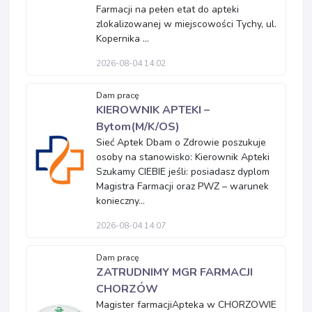
Farmacji na pełen etat do apteki
zlokalizowanej w miejscowości Tychy, ul.
Kopernika ...
2026-08-04 14:02
Dam pracę
KIEROWNIK APTEKI –
Bytom(M/K/OS)
Sieć Aptek Dbam o Zdrowie poszukuje
osoby na stanowisko: Kierownik Apteki
Szukamy CIEBIE jeśli: posiadasz dyplom
Magistra Farmacji oraz PWZ – warunek
konieczny...
2026-08-04 14:07
Dam pracę
ZATRUDNIMY MGR FARMACJI
CHORZÓW
Magister farmacjiApteka w CHORZOWIE