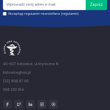
Zapisz
Akceptuję regulamin newslettera (regulamin)
40-637 Katowice, ul Kryniczna 15
katowice@oia.pl
(32) 608 97 60
668 220 354