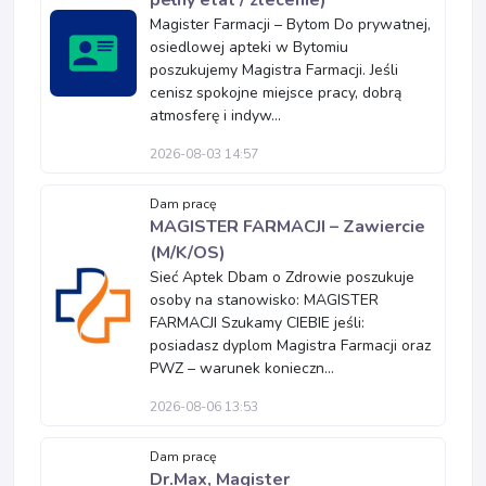
pełny etat / zlecenie)
Magister Farmacji – Bytom Do prywatnej,
osiedlowej apteki w Bytomiu
poszukujemy Magistra Farmacji. Jeśli
cenisz spokojne miejsce pracy, dobrą
atmosferę i indyw...
2026-08-03 14:57
Dam pracę
MAGISTER FARMACJI – Zawiercie
(M/K/OS)
Sieć Aptek Dbam o Zdrowie poszukuje
osoby na stanowisko: MAGISTER
FARMACJI Szukamy CIEBIE jeśli:
posiadasz dyplom Magistra Farmacji oraz
PWZ – warunek konieczn...
2026-08-06 13:53
Dam pracę
Dr.Max, Magister