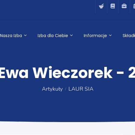
Nasza Izba
Izba dla Ciebie
Informacje
Składk
 Ewa Wieczorek - 
Artykuły
LAUR SIA
LAUR SIA