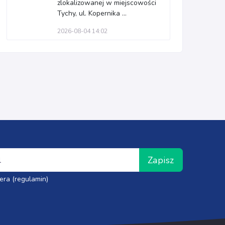
zlokalizowanej w miejscowości
Tychy, ul. Kopernika ...
2026-08-04 14:02
Zapisz
era (regulamin)