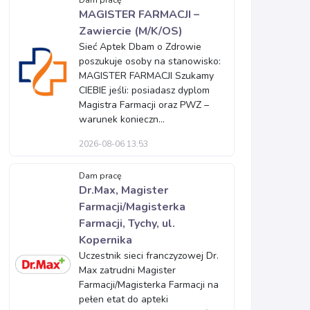
Dam pracę
MAGISTER FARMACJI –
Zawiercie (M/K/OS)
Sieć Aptek Dbam o Zdrowie
poszukuje osoby na stanowisko:
MAGISTER FARMACJI Szukamy
CIEBIE jeśli: posiadasz dyplom
Magistra Farmacji oraz PWZ –
warunek konieczn...
2026-08-06 13:53
Dam pracę
Dr.Max, Magister
Farmacji/Magisterka
Farmacji, Tychy, ul.
Kopernika
Uczestnik sieci franczyzowej Dr.
Max zatrudni Magister
Farmacji/Magisterka Farmacji na
pełen etat do apteki