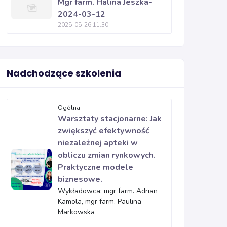
Mgr farm. Halina Jeszka-
2024-03-12
2025-05-26 11:30
Nadchodzące szkolenia
Ogólna
Warsztaty stacjonarne: Jak
zwiększyć efektywność
niezależnej apteki w
obliczu zmian rynkowych.
Praktyczne modele
biznesowe.
Wykładowca: mgr farm. Adrian
Kamola, mgr farm. Paulina
Markowska