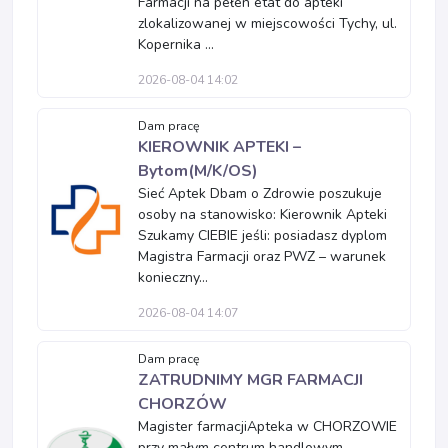
Farmacji na pełen etat do apteki
zlokalizowanej w miejscowości Tychy, ul.
Kopernika ...
2026-08-04 14:02
Dam pracę
KIEROWNIK APTEKI –
Bytom(M/K/OS)
Sieć Aptek Dbam o Zdrowie poszukuje
osoby na stanowisko: Kierownik Apteki
Szukamy CIEBIE jeśli: posiadasz dyplom
Magistra Farmacji oraz PWZ – warunek
konieczny...
2026-08-04 14:07
Dam pracę
ZATRUDNIMY MGR FARMACJI
CHORZÓW
Magister farmacjiApteka w CHORZOWIE
przy małym centrum handlowym –