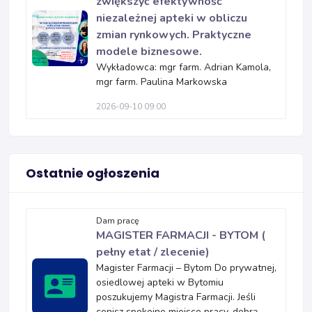
zwiększyć efektywność
niezależnej apteki w obliczu
zmian rynkowych. Praktyczne
modele biznesowe.
Wykładowca: mgr farm. Adrian Kamola,
mgr farm. Paulina Markowska
2026-09-10 09:00
Ostatnie ogłoszenia
Dam pracę
MAGISTER FARMACJI - BYTOM (
pełny etat / zlecenie)
Magister Farmacji – Bytom Do prywatnej,
osiedlowej apteki w Bytomiu
poszukujemy Magistra Farmacji. Jeśli
cenisz spokojne miejsce pracy, dobrą