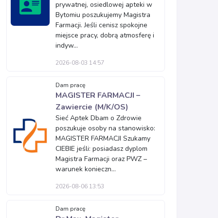
prywatnej, osiedlowej apteki w
Bytomiu poszukujemy Magistra
Farmacji. Jeśli cenisz spokojne
miejsce pracy, dobrą atmosferę i
indyw...
2026-08-03 14:57
Dam pracę
MAGISTER FARMACJI –
Zawiercie (M/K/OS)
Sieć Aptek Dbam o Zdrowie
poszukuje osoby na stanowisko:
MAGISTER FARMACJI Szukamy
CIEBIE jeśli: posiadasz dyplom
Magistra Farmacji oraz PWZ –
warunek konieczn...
2026-08-06 13:53
Dam pracę