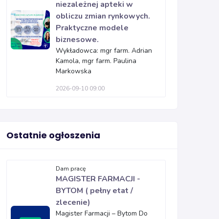
niezależnej apteki w
obliczu zmian rynkowych.
Praktyczne modele
biznesowe.
Wykładowca: mgr farm. Adrian
Kamola, mgr farm. Paulina
Markowska
2026-09-10 09:00
Ostatnie ogłoszenia
Dam pracę
MAGISTER FARMACJI -
BYTOM ( pełny etat /
zlecenie)
Magister Farmacji – Bytom Do