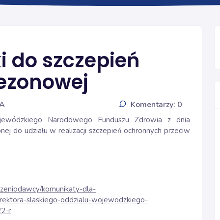
SZCZEPIENIA GRYPA
i do szczepień
sezonowej
IA
Komentarzy: 0
ojewódzkiego Narodowego Funduszu Zdrowia z dnia
nej do udziału w realizacji szczepień ochronnych przeciw
dczeniodawcy/komunikaty-dla-
ektora-slaskiego-oddzialu-wojewodzkiego-
2-r