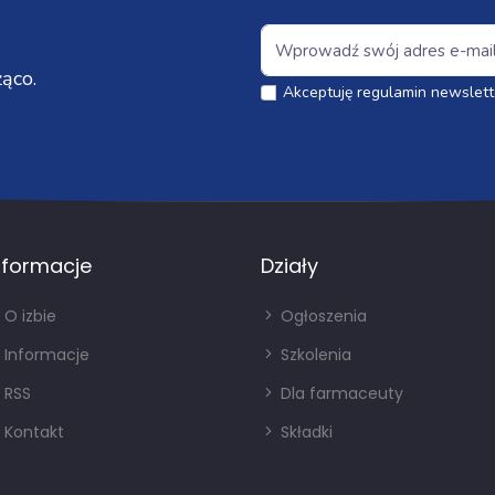
ąco.
Akceptuję regulamin newslett
nformacje
Działy
O izbie
Ogłoszenia
Informacje
Szkolenia
RSS
Dla farmaceuty
Kontakt
Składki