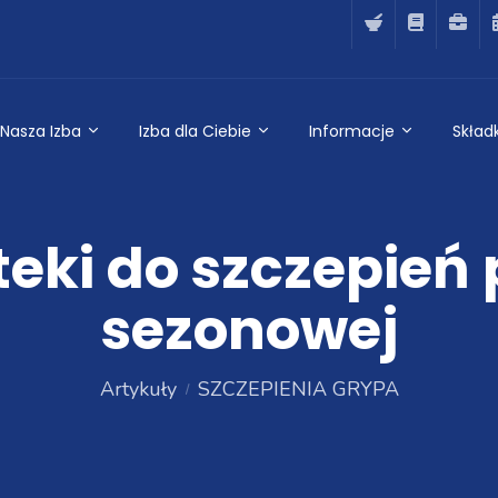
Nasza Izba
Izba dla Ciebie
Informacje
Składk
teki do szczepień 
sezonowej
Artykuły
SZCZEPIENIA GRYPA