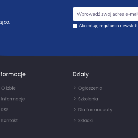
ąco.
Akceptuję regulamin newslett
nformacje
Działy
O izbie
Ogłoszenia
Informacje
Szkolenia
RSS
Dla farmaceuty
Kontakt
Składki