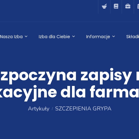
Nasza Izba
Izba dla Ciebie
Informacje
Składk
zpoczyna zapisy 
ikacyjne dla farm
Artykuły
SZCZEPIENIA GRYPA