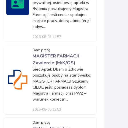
prywatnej, osiedlowej apteki w
Bytomiu poszukujemy Magistra
Farmacji. Jeśli cenisz spokojne
miejsce pracy, dobrą atmosferę i
indyw...
2026-08-03 14:57
Dam pracę
MAGISTER FARMACJI –
Zawiercie (M/K/OS)
Sieć Aptek Dbam o Zdrowie
poszukuje osoby na stanowisko:
MAGISTER FARMACJI Szukamy
CIEBIE jeśli: posiadasz dyplom
Magistra Farmacji oraz PWZ –
warunek konieczn...
2026-08-06 13:53
Dam pracę