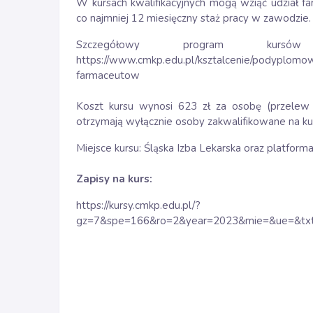
W kursach kwalifikacyjnych mogą wziąć udział 
co najmniej 12 miesięczny staż pracy w zawodzie.
Szczegółowy program kurs
https://www.cmkp.edu.pl/ksztalcenie/podyplomow
farmaceutow
Koszt kursu wynosi 623 zł za osobę (przelew
otrzymają wyłącznie osoby zakwalifikowane na ku
Miejsce kursu: Śląska Izba Lekarska oraz platfo
Zapisy na kurs:
https://kursy.cmkp.edu.pl/?
gz=7&spe=166&ro=2&year=2023&mie=&ue=&txt