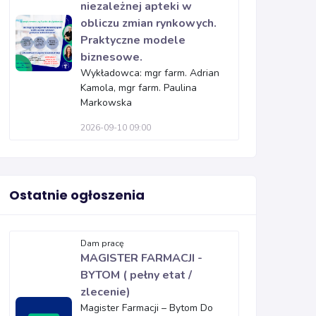
niezależnej apteki w
obliczu zmian rynkowych.
Praktyczne modele
biznesowe.
Wykładowca: mgr farm. Adrian
Kamola, mgr farm. Paulina
Markowska
2026-09-10 09:00
Ostatnie ogłoszenia
Dam pracę
MAGISTER FARMACJI -
BYTOM ( pełny etat /
zlecenie)
Magister Farmacji – Bytom Do