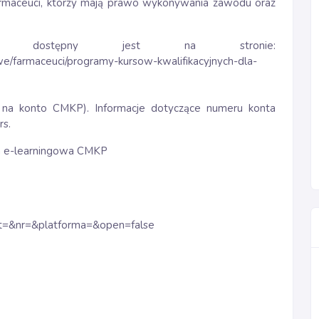
farmaceuci, którzy mają prawo wykonywania zawodu oraz
ów dostępny jest na stronie:
e/farmaceuci/programy-kursow-kwalifikacyjnych-dla-
 na konto CMKP). Informacje dotyczące numeru konta
rs.
rma e-learningowa CMKP
=&nr=&platforma=&open=false