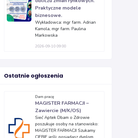
obliczu zmian rynkowych.
Praktyczne modele
biznesowe.
Wykładowca: mgr farm. Adrian
Kamola, mgr farm. Paulina
Markowska
2026-09-10 09:00
Ostatnie ogłoszenia
Dam pracę
MAGISTER FARMACJI –
Zawiercie (M/K/OS)
Sieć Aptek Dbam o Zdrowie
poszukuje osoby na stanowisko:
MAGISTER FARMACJI Szukamy
CIEBIE jeśli: posiadasz dyplom