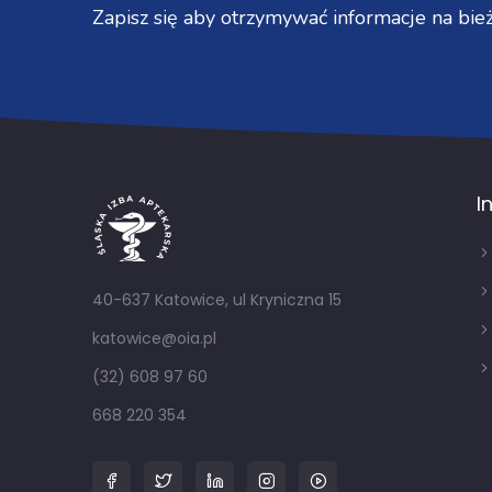
Zapisz się aby otrzymywać informacje na bież
I
40-637 Katowice, ul Kryniczna 15
katowice@oia.pl
(32) 608 97 60
668 220 354