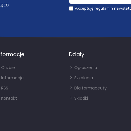
ąco.
Akceptuję regulamin newslett
nformacje
Działy
O izbie
Ogłoszenia
Informacje
Szkolenia
RSS
Dla farmaceuty
Kontakt
Składki