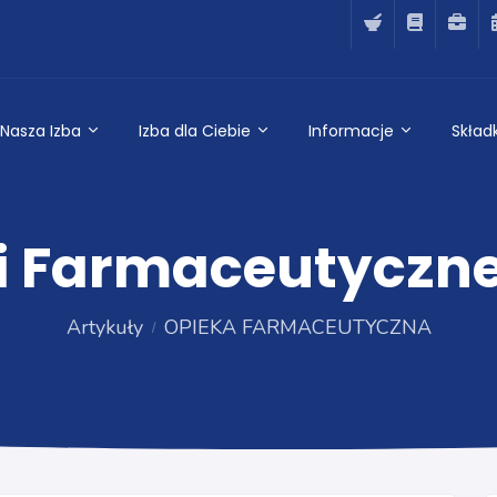
Nasza Izba
Izba dla Ciebie
Informacje
Składk
i Farmaceutyczn
Artykuły
OPIEKA FARMACEUTYCZNA
OPIEKA FARMACEUTYCZNA