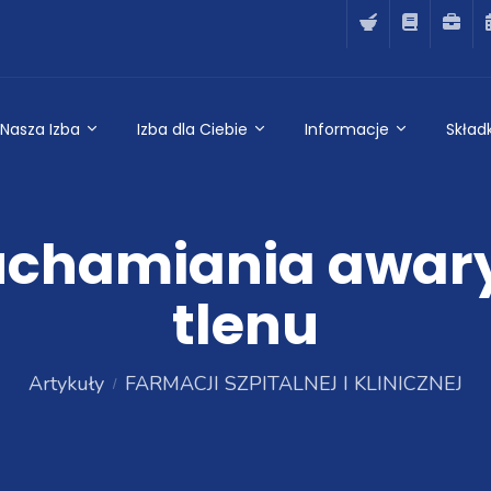
Nasza Izba
Izba dla Ciebie
Informacje
Składk
uchamiania awar
tlenu
Artykuły
FARMACJI SZPITALNEJ I KLINICZNEJ