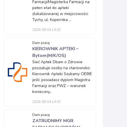
Farmacji/Magisterka Farmacji na
pełen etat do apteki
zlokalizowanej w miejscowości
Tychy, ul. Kopernika ...
2026-08-04 14:02
Dam pracę
KIEROWNIK APTEKI –
Bytom(M/K/OS)
Sieć Aptek Dbam o Zdrowie
poszukuje osoby na stanowisko:
Kierownik Apteki Szukamy CIEBIE
jeśli: posiadasz dyplom Magistra
Farmacji oraz PWZ – warunek
konieczny...
2026-08-04 14:07
Dam pracę
ZATRUDNIMY MGR