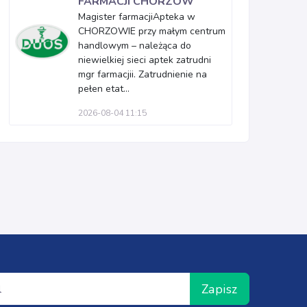
FARMACJI CHORZÓW
Magister farmacjiApteka w
CHORZOWIE przy małym centrum
handlowym – należąca do
niewielkiej sieci aptek zatrudni
mgr farmacjii. Zatrudnienie na
pełen etat...
2026-08-04 11:15
Zapisz