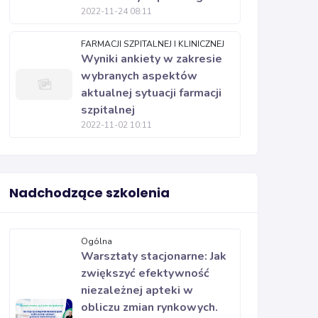
2022-11-24 08:11
FARMACJI SZPITALNEJ I KLINICZNEJ
Wyniki ankiety w zakresie
wybranych aspektów
aktualnej sytuacji farmacji
szpitalnej
2022-11-02 10:11
Nadchodzące szkolenia
Ogólna
Warsztaty stacjonarne: Jak
zwiększyć efektywność
niezależnej apteki w
obliczu zmian rynkowych.