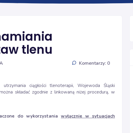
FARMACJI SZPITALNEJ I KLINICZNEJ
hamiania
aw tlenu
IA
Komentarzy: 0
 utrzymania ciągłości tlenoterapii, Wojewoda Śląski
można składać zgodnie z linkowaną niżej procedurą, w
znaczone do wykorzystania
wyłącznie w sytuacjach