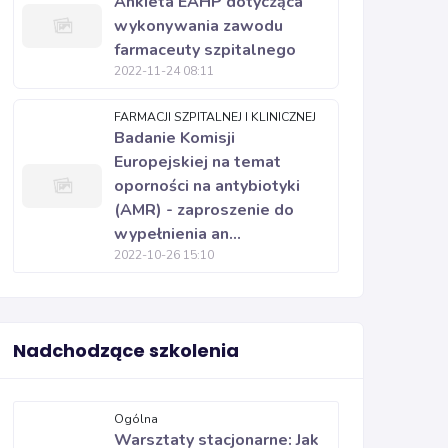
Ankieta EAHP dotycząca
wykonywania zawodu
farmaceuty szpitalnego
2022-11-24 08:11
FARMACJI SZPITALNEJ I KLINICZNEJ
Badanie Komisji
Europejskiej na temat
oporności na antybiotyki
(AMR) - zaproszenie do
wypełnienia an...
2022-10-26 15:10
Nadchodzące szkolenia
Ogólna
Warsztaty stacjonarne: Jak