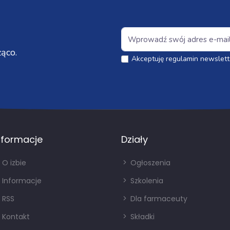
ąco.
Akceptuję regulamin newslett
nformacje
Działy
O izbie
Ogłoszenia
Informacje
Szkolenia
RSS
Dla farmaceuty
Kontakt
Składki