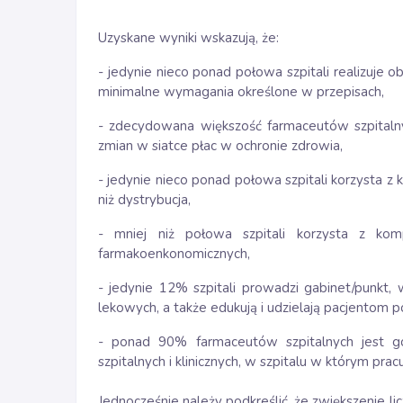
Uzyskane wyniki wskazują, że:
- jedynie nieco ponad połowa szpitali realizuje o
minimalne wymagania określone w przepisach,
- zdecydowana większość farmaceutów szpitaln
zmian w siatce płac w ochronie zdrowia,
- jedynie nieco ponad połowa szpitali korzysta z
niż dystrybucja,
- mniej niż połowa szpitali korzysta z kom
farmakoenkonomicznych,
- jedynie 12% szpitali prowadzi gabinet/punkt,
lekowych, a także edukują i udzielają pacjentom p
- ponad 90% farmaceutów szpitalnych jest go
szpitalnych i klinicznych, w szpitalu w którym pracu
Jednocześnie należy podkreślić, że zwiększenie li