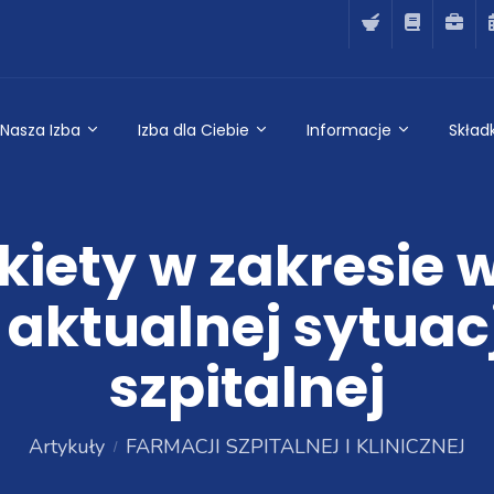
Nasza Izba
Izba dla Ciebie
Informacje
Składk
kiety w zakresie
aktualnej sytuacj
szpitalnej
Artykuły
FARMACJI SZPITALNEJ I KLINICZNEJ