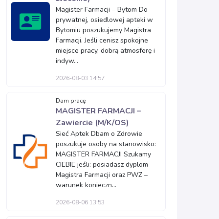
Magister Farmacji – Bytom Do
prywatnej, osiedlowej apteki w
Bytomiu poszukujemy Magistra
Farmacji. Jeśli cenisz spokojne
miejsce pracy, dobrą atmosferę i
indyw...
2026-08-03 14:57
Dam pracę
MAGISTER FARMACJI –
Zawiercie (M/K/OS)
Sieć Aptek Dbam o Zdrowie
poszukuje osoby na stanowisko:
MAGISTER FARMACJI Szukamy
CIEBIE jeśli: posiadasz dyplom
Magistra Farmacji oraz PWZ –
warunek konieczn...
2026-08-06 13:53