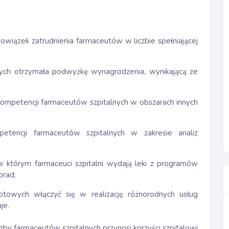
bowiązek zatrudnienia farmaceutów w liczbie spełniającej
ych otrzymała podwyżkę wynagrodzenia, wynikającą ze
 kompetencji farmaceutów szpitalnych w obszarach innych
petencji farmaceutów szpitalnych w zakresie analiz
 w którym farmaceuci szpitalni wydają leki z programów
orad,
towych włączyć się w realizację różnorodnych usług
je.
czby farmaceutów szpitalnych przynosi korzyści szpitalowi