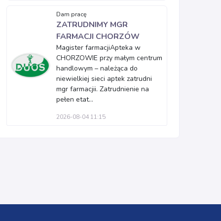
Dam pracę
ZATRUDNIMY MGR
FARMACJI CHORZÓW
Magister farmacjiApteka w
CHORZOWIE przy małym centrum
handlowym – należąca do
niewielkiej sieci aptek zatrudni
mgr farmacjii. Zatrudnienie na
pełen etat...
2026-08-04 11:15