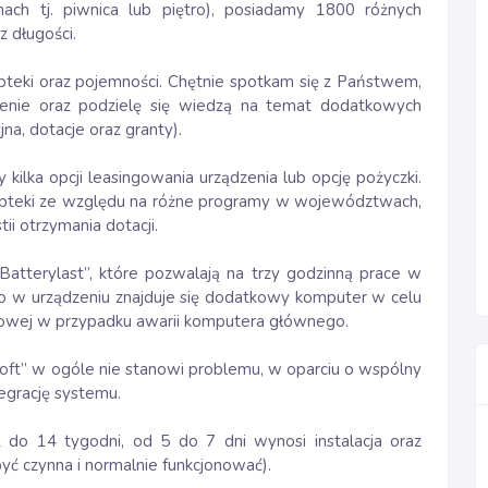
mach tj. piwnica lub piętro), posiadamy 1800 różnych
z długości.
teki oraz pojemności. Chętnie spotkam się z Państwem,
dzenie oraz podzielę się wiedzą na temat dodatkowych
na, dotacje oraz granty).
kilka opcji leasingowania urządzenia lub opcję pożyczki.
apteki ze względu na różne programy w województwach,
ii otrzymania dotacji.
atterylast”, które pozwalają na trzy godzinną prace w
o w urządzeniu znajduje się dodatkowy komputer w celu
sowej w przypadku awarii komputera głównego.
t” w ogóle nie stanowi problemu, w oparciu o wspólny
egrację systemu.
2 do 14 tygodni, od 5 do 7 dni wynosi instalacja oraz
yć czynna i normalnie funkcjonować).