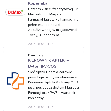
Kopernika
Uczestnik sieci franczyzowej Dr.
Max zatrudni Magister
Farmacji/Magisterka Farmacji na
pełen etat do apteki
zlokalizowanej w miejscowości
Tychy, ul. Kopernika ...
2026-08-04 14:02
Dam pracę
KIEROWNIK APTEKI –
Bytom(M/K/OS)
Sieć Aptek Dbam o Zdrowie
poszukuje osoby na stanowisko:
Kierownik Apteki Szukamy CIEBIE
jeśli: posiadasz dyplom Magistra
Farmacji oraz PWZ – warunek
konieczny...
2026-08-04 14:07