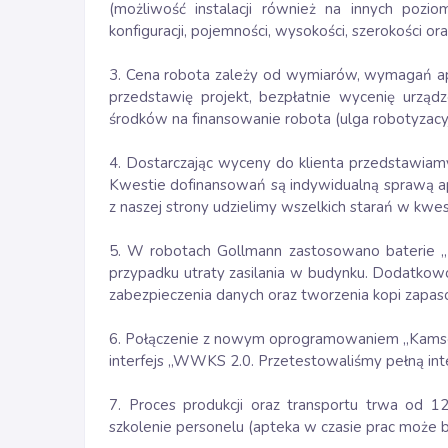
(możliwość instalacji również na innych pozio
konfiguracji, pojemności, wysokości, szerokości ora
3. Cena robota zależy od wymiarów, wymagań ap
przedstawię projekt, bezpłatnie wycenię urzą
środków na finansowanie robota (ulga robotyzacyj
4. Dostarczając wyceny do klienta przedstawiamy 
Kwestie dofinansowań są indywidualną sprawą 
z naszej strony udzielimy wszelkich starań w kwest
5. W robotach Gollmann zastosowano baterie „B
przypadku utraty zasilania w budynku. Dodatkow
zabezpieczenia danych oraz tworzenia kopi zapa
6. Połączenie z nowym oprogramowaniem „Kamsof
interfejs „WWKS 2.0. Przetestowaliśmy pełną int
7. Proces produkcji oraz transportu trwa od 1
szkolenie personelu (apteka w czasie prac może b