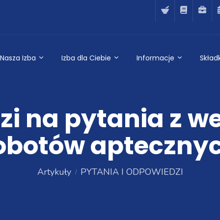
Nasza Izba
Izba dla Ciebie
Informacje
Składk
i na pytania z we
obotów apteczny
Artykuły
PYTANIA I ODPOWIEDZI