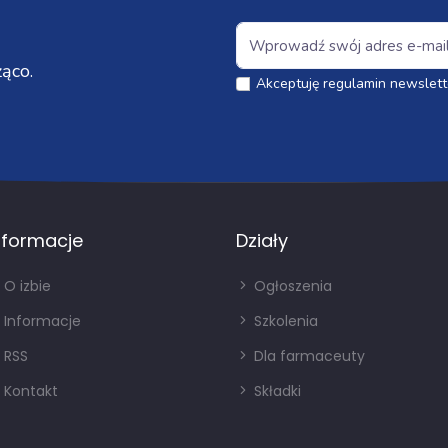
ąco.
Akceptuję regulamin newslett
nformacje
Działy
O izbie
Ogłoszenia
Informacje
Szkolenia
RSS
Dla farmaceuty
Kontakt
Składki