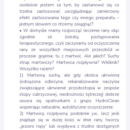
osobiście jestem za tym, by zastanowić się co
trzeba zastosować uwzględniając zamierzony
efekt zastosowania tego czy innego preparatu –
jednym słowem co chcemy osiągnąć?.
• W domyśle mamy rozpocząć leczenie rany idąc
zgodnie ze ścieżką postępowania
terapeutycznego, czyli zaczynamy od oczyszczenia
rany ze wszystkich miejscowych przeszkód w
procesie gojenia; tu z martwic. Ale jakich? Suchy
strup martwiczy? Martwica rozpływna? Włóknik?
Wszystko razem?
1) Martwicę suchą, ale gdy okolica ukrwiona
(odciążona odleżyna, rekanalizowane naczynia
zwiększające ukrwienie przodostopia w zespole
stopy cukrzycowej, niedrożności tętniczej) dobrze
usuwa się opatrunkami z grupy HydroClean
wspierając naturalne, autolityczne oczyszczenie.
2) Martwicę rozpływną podobnie j.w., lecz jeśli
znajduje się w dużej ilości w dnie rany, tworzy
„jezioro ropy” lub wypływa z trudno dostępnych