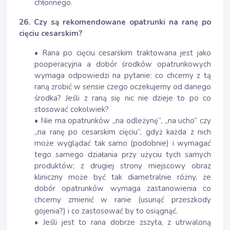
chłonnego.
26. Czy są rekomendowane opatrunki na ranę po
cięciu cesarskim?
• Rana po cięciu cesarskim traktowana jest jako
pooperacyjna a dobór środków opatrunkowych
wymaga odpowiedzi na pytanie: co chcemy z tą
raną zrobić w sensie czego oczekujemy od danego
środka? Jeśli z raną się nic nie dzieje to po co
stosować cokolwiek?
• Nie ma opatrunków „na odleżynę”, „na ucho” czy
„na ranę po cesarskim cięciu”, gdyż każda z nich
może wyglądać tak samo (podobnie) i wymagać
tego samego działania przy użyciu tych samych
produktów; z drugiej strony miejscowy obraz
kliniczny może być tak diametralnie różny, że
dobór opatrunków wymaga zastanowienia co
chcemy zmienić w ranie (usunąć przeszkody
gojenia?) i co zastosować by to osiągnąć.
• Jeśli jest to rana dobrze zszyta, z utrwaloną