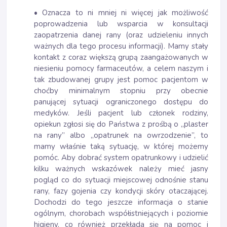
• Oznacza to ni mniej ni więcej jak możliwość
poprowadzenia lub wsparcia w konsultacji
zaopatrzenia danej rany (oraz udzieleniu innych
ważnych dla tego procesu informacji). Mamy stały
kontakt z coraz większą grupą zaangażowanych w
niesieniu pomocy farmaceutów, a celem naszym i
tak zbudowanej grupy jest pomoc pacjentom w
choćby minimalnym stopniu przy obecnie
panującej sytuacji ograniczonego dostępu do
medyków. Jeśli pacjent lub członek rodziny,
opiekun zgłosi się do Państwa z prośbą o „plaster
na rany” albo „opatrunek na owrzodzenie”, to
mamy właśnie taką sytuację, w której możemy
pomóc. Aby dobrać system opatrunkowy i udzielić
kilku ważnych wskazówek należy mieć jasny
pogląd co do sytuacji miejscowej odnośnie stanu
rany, fazy gojenia czy kondycji skóry otaczającej.
Dochodzi do tego jeszcze informacja o stanie
ogólnym, chorobach współistniejących i poziomie
higieny, co również przekłada się na pomoc i