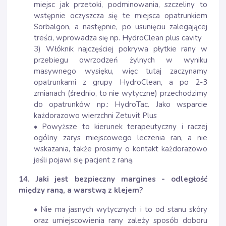
miejsc jak przetoki, podminowania, szczeliny to
wstępnie oczyszcza się te miejsca opatrunkiem
Sorbalgon, a następnie, po usunięciu zalegającej
treści, wprowadza się np. HydroClean plus cavity
3) Włóknik najczęściej pokrywa płytkie rany w
przebiegu owrzodzeń żylnych w wyniku
masywnego wysięku, więc tutaj zaczynamy
opatrunkami z grupy HydroClean, a po 2-3
zmianach (średnio, to nie wytyczne) przechodzimy
do opatrunków np.: HydroTac. Jako wsparcie
każdorazowo wierzchni Zetuvit Plus
• Powyższe to kierunek terapeutyczny i raczej
ogólny zarys miejscowego leczenia ran, a nie
wskazania, także prosimy o kontakt każdorazowo
jeśli pojawi się pacjent z raną.
14. Jaki jest bezpieczny margines - odległość
między raną, a warstwą z klejem?
• Nie ma jasnych wytycznych i to od stanu skóry
oraz umiejscowienia rany zależy sposób doboru