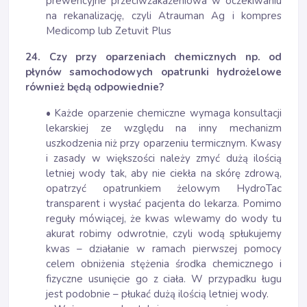
prewencyjne przeciwzakażeniowa w oczekiwaniu
na rekanalizację, czyli Atrauman Ag i kompres
Medicomp lub Zetuvit Plus
24. Czy przy oparzeniach chemicznych np. od
płynów samochodowych opatrunki hydrożelowe
również będą odpowiednie?
• Każde oparzenie chemiczne wymaga konsultacji
lekarskiej ze względu na inny mechanizm
uszkodzenia niż przy oparzeniu termicznym. Kwasy
i zasady w większości należy zmyć dużą ilością
letniej wody tak, aby nie ciekła na skórę zdrową,
opatrzyć opatrunkiem żelowym HydroTac
transparent i wysłać pacjenta do lekarza. Pomimo
reguły mówiącej, że kwas wlewamy do wody tu
akurat robimy odwrotnie, czyli wodą spłukujemy
kwas – działanie w ramach pierwszej pomocy
celem obniżenia stężenia środka chemicznego i
fizyczne usunięcie go z ciała. W przypadku ługu
jest podobnie – płukać dużą ilością letniej wody.