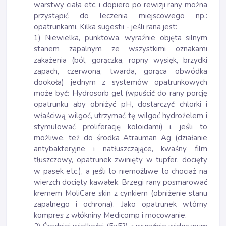
warstwy ciała etc. i dopiero po rewizji rany można
przystąpić do leczenia miejscowego np.:
opatrunkami. Kilka sugestii - jeśli rana jest:
1) Niewielka, punktowa, wyraźnie objęta silnym
stanem zapalnym ze wszystkimi oznakami
zakażenia (ból, gorączka, ropny wysięk, brzydki
zapach, czerwona, twarda, gorąca obwódka
dookoła) jednym z systemów opatrunkowych
może być: Hydrosorb gel (wpuścić do rany porcję
opatrunku aby obniżyć pH, dostarczyć chlorki i
właściwą wilgoć, utrzymać tę wilgoć hydrożelem i
stymulować proliferację koloidami) i, jeśli to
możliwe, też do środka Atrauman Ag (działanie
antybakteryjne i natłuszczające, kwaśny film
tłuszczowy, opatrunek zwinięty w tupfer, docięty
w pasek etc.), a jeśli to niemożliwe to chociaż na
wierzch docięty kawałek. Brzegi rany posmarować
kremem MoliCare skin z cynkiem (obniżenie stanu
zapalnego i ochrona). Jako opatrunek wtórny
kompres z włókniny Medicomp i mocowanie.