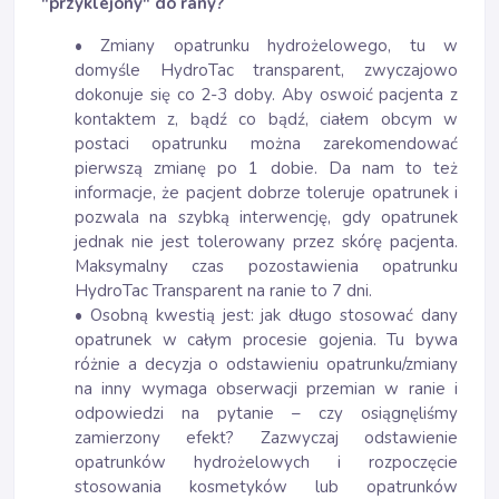
"przyklejony" do rany?
• Zmiany opatrunku hydrożelowego, tu w
domyśle HydroTac transparent, zwyczajowo
dokonuje się co 2-3 doby. Aby oswoić pacjenta z
kontaktem z, bądź co bądź, ciałem obcym w
postaci opatrunku można zarekomendować
pierwszą zmianę po 1 dobie. Da nam to też
informacje, że pacjent dobrze toleruje opatrunek i
pozwala na szybką interwencję, gdy opatrunek
jednak nie jest tolerowany przez skórę pacjenta.
Maksymalny czas pozostawienia opatrunku
HydroTac Transparent na ranie to 7 dni.
• Osobną kwestią jest: jak długo stosować dany
opatrunek w całym procesie gojenia. Tu bywa
różnie a decyzja o odstawieniu opatrunku/zmiany
na inny wymaga obserwacji przemian w ranie i
odpowiedzi na pytanie – czy osiągnęliśmy
zamierzony efekt? Zazwyczaj odstawienie
opatrunków hydrożelowych i rozpoczęcie
stosowania kosmetyków lub opatrunków