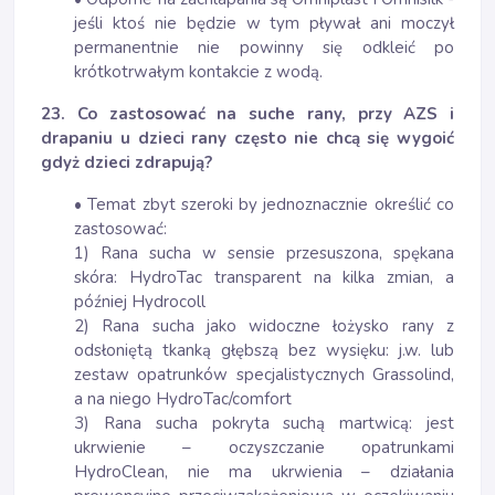
jeśli ktoś nie będzie w tym pływał ani moczył
permanentnie nie powinny się odkleić po
krótkotrwałym kontakcie z wodą.
23. Co zastosować na suche rany, przy AZS i
drapaniu u dzieci rany często nie chcą się wygoić
gdyż dzieci zdrapują?
• Temat zbyt szeroki by jednoznacznie określić co
zastosować:
1) Rana sucha w sensie przesuszona, spękana
skóra: HydroTac transparent na kilka zmian, a
później Hydrocoll
2) Rana sucha jako widoczne łożysko rany z
odsłoniętą tkanką głębszą bez wysięku: j.w. lub
zestaw opatrunków specjalistycznych Grassolind,
a na niego HydroTac/comfort
3) Rana sucha pokryta suchą martwicą: jest
ukrwienie – oczyszczanie opatrunkami
HydroClean, nie ma ukrwienia – działania