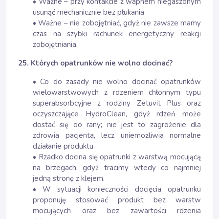
• Ważne – przy kontakcie z wapnem niegaszonym
usunąć mechanicznie bez płukania
• Ważne – nie zobojętniać, gdyż nie zawsze mamy
czas na szybki rachunek energetyczny reakcji
zobojętniania.
25. Których opatrunków nie wolno docinać?
• Co do zasady nie wolno docinać opatrunków
wielowarstwowych z rdzeniem chłonnym typu
superabsorbcyjne z rodziny Zetuvit Plus oraz
oczyszczające HydroClean, gdyż rdzeń może
dostać się do rany; nie jest to zagrożenie dla
zdrowia pacjenta, lecz uniemożliwia normalne
działanie produktu.
• Rzadko docina się opatrunki z warstwą mocującą
na brzegach, gdyż tracimy wtedy co najmniej
jedną stronę z klejem.
• W sytuacji konieczności docięcia opatrunku
proponuję stosować produkt bez warstw
mocujących oraz bez zawartości rdzenia