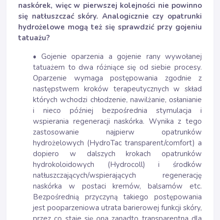
naskórek, więc w pierwszej kolejności nie powinno
się natłuszczać skóry. Analogicznie czy opatrunki
hydrożelowe mogą też się sprawdzić przy gojeniu
tatuażu?
• Gojenie oparzenia a gojenie rany wywołanej
tatuażem to dwa różniące się od siebie procesy.
Oparzenie wymaga postępowania zgodnie z
następstwem kroków terapeutycznych w skład
których wchodzi chłodzenie, nawilżanie, osłanianie
i nieco później bezpośrednia stymulacja i
wspierania regeneracji naskórka. Wynika z tego
zastosowanie najpierw opatrunków
hydrożelowych (HydroTac transparent/comfort) a
dopiero w dalszych krokach opatrunków
hydrokoloidowych (Hydrocoll) i środków
natłuszczających/wspierających regenerację
naskórka w postaci kremów, balsamów etc.
Bezpośrednią przyczyną takiego postępowania
jest pooparzeniowa utrata barierowej funkcji skóry,
przez co staje się ona zanadto transparentna dla