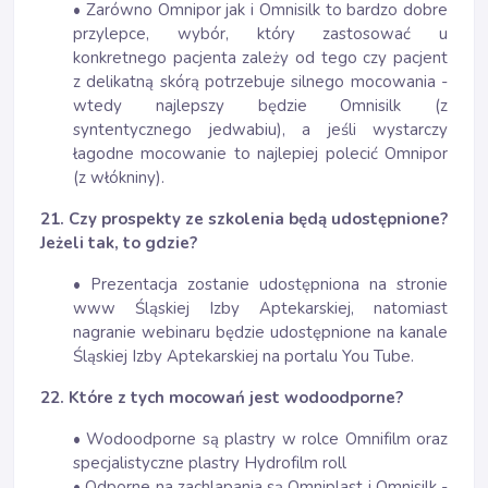
• Zarówno Omnipor jak i Omnisilk to bardzo dobre
przylepce, wybór, który zastosować u
konkretnego pacjenta zależy od tego czy pacjent
z delikatną skórą potrzebuje silnego mocowania -
wtedy najlepszy będzie Omnisilk (z
syntentycznego jedwabiu), a jeśli wystarczy
łagodne mocowanie to najlepiej polecić Omnipor
(z włókniny).
21. Czy prospekty ze szkolenia będą udostępnione?
Jeżeli tak, to gdzie?
• Prezentacja zostanie udostępniona na stronie
www Śląskiej Izby Aptekarskiej, natomiast
nagranie webinaru będzie udostępnione na kanale
Śląskiej Izby Aptekarskiej na portalu You Tube.
22. Które z tych mocowań jest wodoodporne?
• Wodoodporne są plastry w rolce Omnifilm oraz
specjalistyczne plastry Hydrofilm roll
• Odporne na zachlapania są Omniplast i Omnisilk -