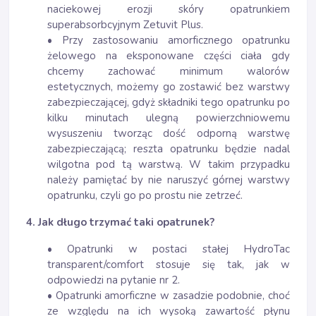
naciekowej erozji skóry opatrunkiem
superabsorbcyjnym Zetuvit Plus.
• Przy zastosowaniu amorficznego opatrunku
żelowego na eksponowane części ciała gdy
chcemy zachować minimum walorów
estetycznych, możemy go zostawić bez warstwy
zabezpieczającej, gdyż składniki tego opatrunku po
kilku minutach ulegną powierzchniowemu
wysuszeniu tworząc dość odporną warstwę
zabezpieczającą; reszta opatrunku będzie nadal
wilgotna pod tą warstwą. W takim przypadku
należy pamiętać by nie naruszyć górnej warstwy
opatrunku, czyli go po prostu nie zetrzeć.
4. Jak długo trzymać taki opatrunek?
• Opatrunki w postaci stałej HydroTac
transparent/comfort stosuje się tak, jak w
odpowiedzi na pytanie nr 2.
• Opatrunki amorficzne w zasadzie podobnie, choć
ze względu na ich wysoką zawartość płynu