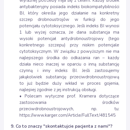
wyraźnej potrzeby mija się z celem. Każdy środek
antybakteryjny posiada indeks biokompatybilności
BI, który określa jego działanie na konkretny
szczep drobnoustrojów w funkcji do jego
potencjału cytotoksycznego. Jeśli indeks BI wynosi
1 lub wyżej oznacza, że dana substancja ma
wysoki potencjał antydrobnoustrojowy (tego
konkretnego szczepu) przy niskim potencjale
cytotoksycznym. W związku z powyższym nie ma
najlepszego środka do odkażania ran – każdy
działa nieco inaczej w oparciu o inną substancję
czynną i inny indeks BI. Jeśli zastosujemy
jakąkolwiek substancję przeciwdrobnoustrojową
to już będzie duży wkład w proces gojenia,
najlepiej zgodnie z jej instrukcją obsługi.
• Polecam wytyczne prof. Kramera dotyczące
zastosowania środków
przeciwdrobnoustrojowych, np. tu:
https://www.karger.com/Article/FullText/481545
9. Co to znaczy "skontaktujcie pacjenta z nami"?