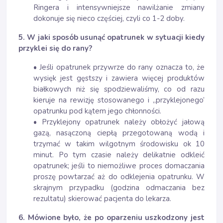
Ringera i intensywniejsze nawilżanie zmiany
dokonuje się nieco częściej, czyli co 1-2 doby.
5. W jaki sposób usunąć opatrunek w sytuacji kiedy
przyklei się do rany?
• Jeśli opatrunek przywrze do rany oznacza to, że
wysięk jest gęstszy i zawiera więcej produktów
białkowych niż się spodziewaliśmy, co od razu
kieruje na rewizję stosowanego i „przyklejonego’
opatrunku pod kątem jego chłonności.
• Przyklejony opatrunek należy obłożyć jałową
gazą, nasączoną ciepłą przegotowaną wodą i
trzymać w takim wilgotnym środowisku ok 10
minut. Po tym czasie należy delikatnie odkleić
opatrunek; jeśli to niemożliwe proces domaczania
proszę powtarzać aż do odklejenia opatrunku. W
skrajnym przypadku (godzina odmaczania bez
rezultatu) skierować pacjenta do lekarza.
6. Mówione było, że po oparzeniu uszkodzony jest