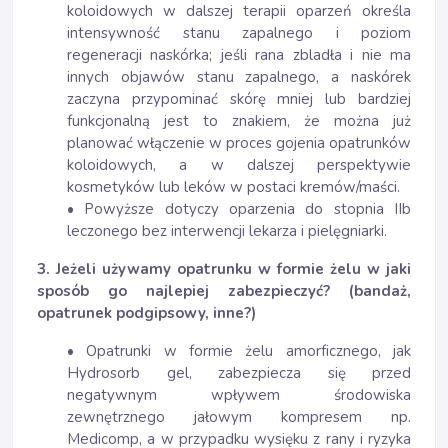
koloidowych w dalszej terapii oparzeń określa
intensywność stanu zapalnego i poziom
regeneracji naskórka; jeśli rana zbladła i nie ma
innych objawów stanu zapalnego, a naskórek
zaczyna przypominać skórę mniej lub bardziej
funkcjonalną jest to znakiem, że można już
planować włączenie w proces gojenia opatrunków
koloidowych, a w dalszej perspektywie
kosmetyków lub leków w postaci kremów/maści.
• Powyższe dotyczy oparzenia do stopnia IIb
leczonego bez interwencji lekarza i pielęgniarki.
3. Jeżeli używamy opatrunku w formie żelu w jaki
sposób go najlepiej zabezpieczyć? (bandaż,
opatrunek podgipsowy, inne?)
• Opatrunki w formie żelu amorficznego, jak
Hydrosorb gel, zabezpiecza się przed
negatywnym wpływem środowiska
zewnętrznego jałowym kompresem np.
Medicomp, a w przypadku wysięku z rany i ryzyka