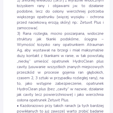
2) Średniej wielkości (5x5?) z wyraźnie widocznym
łożyskiem rany i objawami j.w. to działanie
podobne, lecz do osłony wierzchniej potrzeba
większego opatrunku (więcej wysięku - ochrona
przed naciekową erozją skóry) np.: Zetuvit Plus i
zamocować.
3) Rana rozległa, mocno poszarpana, widoczne
struktury jak tkanki podskórne, ścięgna –
Wymościć łożysko rany opatrunkiem Atrauman
Ag, aby wystawał na brzegi i miał maksymalnie
duży kontakt z tkankami w ranie, w tak powstałą
„nieckę” umieścić opatrunek HydroClean plus
cavity (usuwanie wszystkich znanych miejscowych
przeszkód w procesie gojenia ran głębokich,
czasem 2, 3 sztuki w przypadku rozległej rany), na
to, jako wstępne zabezpieczenie, opatrunek
HydroClean plus (bez „cavity” w nazwie, działanie
jak cavity lecz powierzchniowe) i jako wierzchnia
osłona opatrunek Zetuvit Plus.
• Każdorazowo przy takich ranach (a tych bardziej
powikłanych to już zawsze) warto zrobić badanie