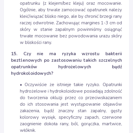
opatrunku (z klejem/bez kleju) oraz mocowanie.
Ogólnie, aby trwale zamocować opatrunek należy
kleić/wiązać blisko niego, ale by chronić brzegi rany
raczej odwrotnie. Zachowując margines 1-3 cm od
skóry w stanie zapalnym powinniśmy osiągnąć
trwałe mocowanie bez powodowania urazu skóry
w bliskości rany.
15. Czy nie ma ryzyka wzrostu bakterii
beztlenowych po zastosowaniu takich szczelnych
opatrunków hydrożelowych bądź
hydrokoloidowych?
• Oczywiście że istnieje takie ryzyko. Opatrunki
hydrożelowe i hydrokoloidowe posiadają zdolność
do tworzenia okluzji przez co przeciwskazaniem
do ich stosowania jest występowanie objawów
zakażenia, bądź znaczny stan zapalny, gęsty
kolorowy wysięk, specyficzny zapach, czerwone
zaognienie dokoła rany, ból, gorączka, martwice,
włóknik.