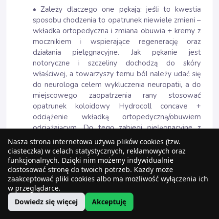
• Zależy dlaczego one pękają: jeśli to kwestia
sposobu chodzenia to opatrunek niewiele zmieni –
wkładka ortopedyczna i zmiana obuwia + kremy z
mocznikiem i wspierające regenerację oraz
działania pielęgnacyjne. Jak pękanie jest
notoryczne i szczeliny dochodzą do skóry
właściwej, a towarzyszy temu ból należy udać się
do neurologa celem wykluczenia neuropatii, a do
miejscowego zaopatrzenia rany stosować
opatrunek koloidowy Hydrocoll concave +
odciążenie wkładką ortopedyczną/obuwiem
odciążającym. Do tego zabiegi pielęgnacyjne z
systematycznym usuwaniem naskórka i
Nasza strona internetowa używa plików cookies (tzw.
zmiękczaniem skóry.
ciasteczka) w celach statystycznych, reklamowych oraz
funkcjonalnych. Dzięki nim możemy indywidualnie
29. Które opatrunki na odciski, a jakie na modzele?
dostosować stronę do twoich potrzeb. Każdy może
zaakceptować pliki cookies albo ma możliwość wyłączenia ich
• Zarówno odciski jak i modzele, w pierwszej fazie
w przeglądarce.
gojenia wymagają podobnego postępowania, czyli
Dowiedz się więcej
Akceptuję
usunięcia przyczyny powstania; tu w domyśle
ucisku punktowego. Jeśli to już jest zorganizowane