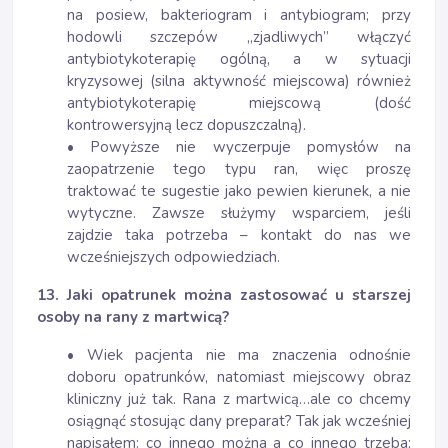
na posiew, bakteriogram i antybiogram; przy
hodowli szczepów „zjadliwych” włączyć
antybiotykoterapię ogólną, a w sytuacji
kryzysowej (silna aktywność miejscowa) również
antybiotykoterapię miejscową (dość
kontrowersyjną lecz dopuszczalną).
• Powyższe nie wyczerpuje pomysłów na
zaopatrzenie tego typu ran, więc proszę
traktować te sugestie jako pewien kierunek, a nie
wytyczne. Zawsze służymy wsparciem, jeśli
zajdzie taka potrzeba – kontakt do nas we
wcześniejszych odpowiedziach.
13. Jaki opatrunek można zastosować u starszej
osoby na rany z martwicą?
• Wiek pacjenta nie ma znaczenia odnośnie
doboru opatrunków, natomiast miejscowy obraz
kliniczny już tak. Rana z martwicą…ale co chcemy
osiągnąć stosując dany preparat? Tak jak wcześniej
napisałem: co innego można a co innego trzeba;