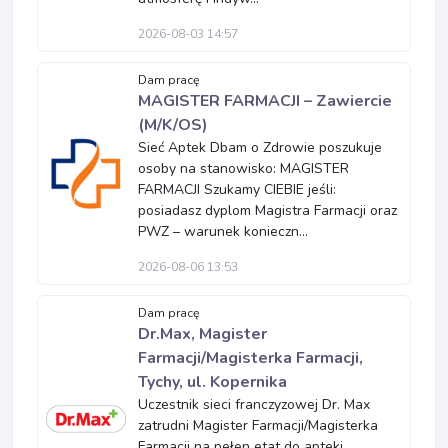
2026-08-03 14:57
Dam pracę
MAGISTER FARMACJI – Zawiercie
(M/K/OS)
Sieć Aptek Dbam o Zdrowie poszukuje
osoby na stanowisko: MAGISTER
FARMACJI Szukamy CIEBIE jeśli:
posiadasz dyplom Magistra Farmacji oraz
PWZ – warunek konieczn...
2026-08-06 13:53
Dam pracę
Dr.Max, Magister
Farmacji/Magisterka Farmacji,
Tychy, ul. Kopernika
Uczestnik sieci franczyzowej Dr. Max
zatrudni Magister Farmacji/Magisterka
Farmacji na pełen etat do apteki