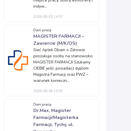
miejsce pracy, dobrą atmosferę i
indyw...
2026-08-03 14:57
Dam pracę
MAGISTER FARMACJI –
Zawiercie (M/K/OS)
Sieć Aptek Dbam o Zdrowie
poszukuje osoby na stanowisko:
MAGISTER FARMACJI Szukamy
CIEBIE jeśli: posiadasz dyplom
Magistra Farmacji oraz PWZ –
warunek konieczn...
2026-08-06 13:53
Dam pracę
Dr.Max, Magister
Farmacji/Magisterka
Farmacji, Tychy, ul.