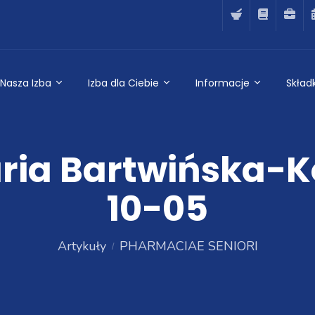
Nasza Izba
Izba dla Ciebie
Informacje
Składk
ria Bartwińska-K
10-05
Artykuły
PHARMACIAE SENIORI