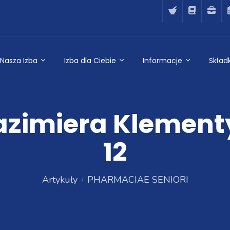
Nasza Izba
Izba dla Ciebie
Informacje
Składk
 Kazimiera Klement
12
Artykuły
PHARMACIAE SENIORI