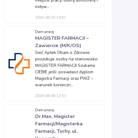
miejsce pracy, dobrą atmosferę i
indyw...
2026-08-03 14:57
Dam pracę
MAGISTER FARMACJI –
Zawiercie (M/K/OS)
Sieć Aptek Dbam o Zdrowie
poszukuje osoby na stanowisko:
MAGISTER FARMACJI Szukamy
CIEBIE jeśli: posiadasz dyplom
Magistra Farmacji oraz PWZ –
warunek konieczn...
2026-08-06 13:53
Dam pracę
Dr.Max, Magister
Farmacji/Magisterka
Farmacji, Tychy, ul.