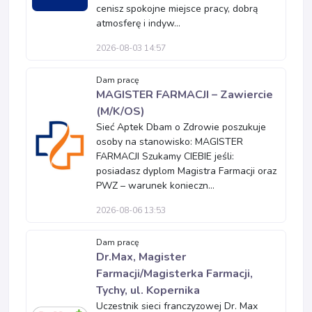
cenisz spokojne miejsce pracy, dobrą
atmosferę i indyw...
2026-08-03 14:57
Dam pracę
MAGISTER FARMACJI – Zawiercie
(M/K/OS)
Sieć Aptek Dbam o Zdrowie poszukuje
osoby na stanowisko: MAGISTER
FARMACJI Szukamy CIEBIE jeśli:
posiadasz dyplom Magistra Farmacji oraz
PWZ – warunek konieczn...
2026-08-06 13:53
Dam pracę
Dr.Max, Magister
Farmacji/Magisterka Farmacji,
Tychy, ul. Kopernika
Uczestnik sieci franczyzowej Dr. Max