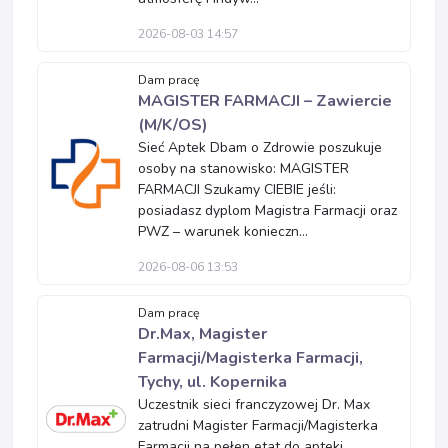
2026-08-03 14:57
Dam pracę
MAGISTER FARMACJI – Zawiercie
(M/K/OS)
Sieć Aptek Dbam o Zdrowie poszukuje
osoby na stanowisko: MAGISTER
FARMACJI Szukamy CIEBIE jeśli:
posiadasz dyplom Magistra Farmacji oraz
PWZ – warunek konieczn...
2026-08-06 13:53
Dam pracę
Dr.Max, Magister
Farmacji/Magisterka Farmacji,
Tychy, ul. Kopernika
Uczestnik sieci franczyzowej Dr. Max
zatrudni Magister Farmacji/Magisterka
Farmacji na pełen etat do apteki