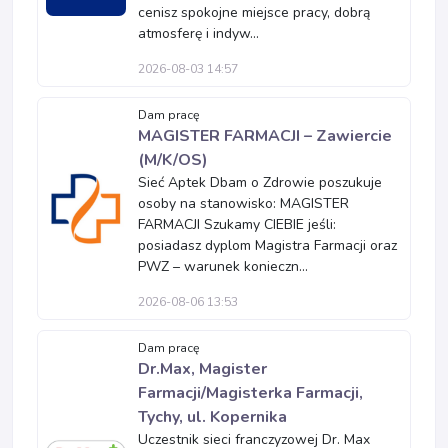
cenisz spokojne miejsce pracy, dobrą
atmosferę i indyw...
2026-08-03 14:57
Dam pracę
MAGISTER FARMACJI – Zawiercie
(M/K/OS)
Sieć Aptek Dbam o Zdrowie poszukuje
osoby na stanowisko: MAGISTER
FARMACJI Szukamy CIEBIE jeśli:
posiadasz dyplom Magistra Farmacji oraz
PWZ – warunek konieczn...
2026-08-06 13:53
Dam pracę
Dr.Max, Magister
Farmacji/Magisterka Farmacji,
Tychy, ul. Kopernika
Uczestnik sieci franczyzowej Dr. Max