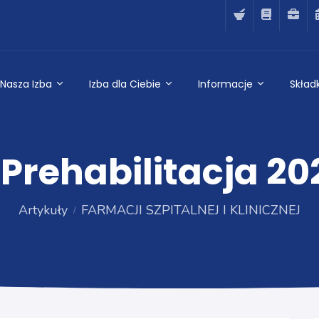
Nasza Izba
Izba dla Ciebie
Informacje
Składk
Prehabilitacja 202
Artykuły
FARMACJI SZPITALNEJ I KLINICZNEJ
FARMACJI SZPITALNEJ I KLINICZNEJ