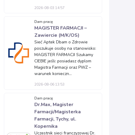
2026-08-03 14:57
Dam pracę
MAGISTER FARMACJI –
Zawiercie (M/K/OS)
Sieć Aptek Dbam o Zdrowie
poszukuje osoby na stanowisko:
MAGISTER FARMACJI Szukamy
CIEBIE jeśli: posiadasz dyplom
Magistra Farmacji oraz PWZ –
warunek konieczn...
2026-08-06 13:53
Dam pracę
Dr.Max, Magister
Farmacji/Magisterka
Farmacji, Tychy, ul.
Kopernika
Uczestnik sieci franczyzowej Dr.