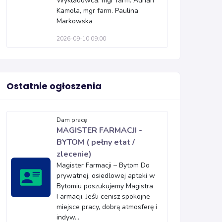
Wykładowca: mgr farm. Adrian
Kamola, mgr farm. Paulina
Markowska
2026-09-10 09:00
Ostatnie ogłoszenia
Dam pracę
MAGISTER FARMACJI -
BYTOM ( pełny etat /
zlecenie)
Magister Farmacji – Bytom Do
prywatnej, osiedlowej apteki w
Bytomiu poszukujemy Magistra
Farmacji. Jeśli cenisz spokojne
miejsce pracy, dobrą atmosferę i
indyw...