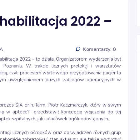
habilitacja 2022 –
IA
Komentarzy: 0
bilitacja 2022 – to działa. Organizatorem wydarzenia był
 Poznaniu. W trakcie licznych prelekcji i warsztatów
acją, czyli procesem właściwego przygotowania pacjenta
ólnym uwzględnieniem dużych zabiegów operacyjnych w
rezes ŚIA dr n. farm. Piotr Kaczmarczyk, który w swym
się w aptece?" przedstawił koncepcję włączenia do tej
ptek szpitalnych, jak i placówek ogólnodostępnych.
entacji licznych ośrodków oraz doświadczeń różnych grup
nakomicie zobrazować stan aktualny, ale także wytyczyć