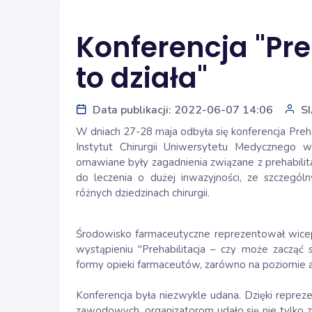
Konferencja "Pre
to działa"
Data publikacji: 2022-06-07 14:06
S
W dniach 27-28 maja odbyła się konferencja Preha
Instytut Chirurgii Uniwersytetu Medycznego w
omawiane były zagadnienia związane z prehabilit
do leczenia o dużej inwazyjności, ze szczeg
różnych dziedzinach chirurgii.
Środowisko farmaceutyczne reprezentował wicep
wystąpieniu "Prehabilitacja – czy może zacząć 
formy opieki farmaceutów, zarówno na poziomie a
Konferencja była niezwykle udana. Dzięki reprez
zawodowych, organizatorom udało się nie tylko z