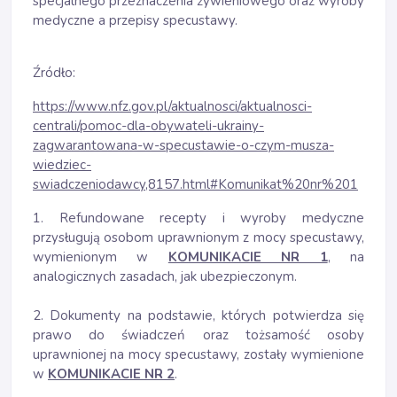
specjalnego przeznaczenia żywieniowego oraz wyroby
medyczne a przepisy specustawy.
Źródło:
https://www.nfz.gov.pl/aktualnosci/aktualnosci-
centrali/pomoc-dla-obywateli-ukrainy-
zagwarantowana-w-specustawie-o-czym-musza-
wiedziec-
swiadczeniodawcy,8157.html#Komunikat%20nr%201
1. Refundowane recepty i wyroby medyczne
przysługują osobom uprawnionym z mocy specustawy,
wymienionym w
KOMUNIKACIE NR 1
, na
analogicznych zasadach, jak ubezpieczonym.
2. Dokumenty na podstawie, których potwierdza się
prawo do świadczeń oraz tożsamość osoby
uprawnionej na mocy specustawy, zostały wymienione
w
KOMUNIKACIE NR 2
.