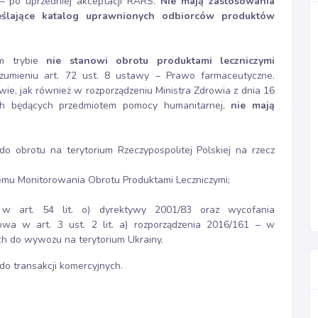
– po uprzedniej akceptacji RARS.
Nie mają zastosowania
eślające katalog uprawnionych odbiorców produktów
ym trybie
nie stanowi obrotu produktami leczniczymi
umieniu art. 72 ust. 8 ustawy – Prawo farmaceutyczne.
wie, jak również w rozporządzeniu Ministra Zdrowia z dnia 16
ych będących przedmiotem pomocy humanitarnej,
nie mają
o obrotu na terytorium Rzeczypospolitej Polskiej na rzecz
emu Monitorowania Obrotu Produktami Leczniczymi;
 w art. 54 lit. o) dyrektywy 2001/83 oraz wycofania
owa w art. 3 ust. 2 lit. a) rozporządzenia 2016/161 – w
h do wywozu na terytorium Ukrainy.
do transakcji komercyjnych.