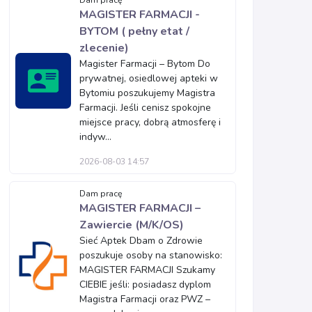
Dam pracę
MAGISTER FARMACJI -
BYTOM ( pełny etat /
zlecenie)
Magister Farmacji – Bytom Do
prywatnej, osiedlowej apteki w
Bytomiu poszukujemy Magistra
Farmacji. Jeśli cenisz spokojne
miejsce pracy, dobrą atmosferę i
indyw...
2026-08-03 14:57
Dam pracę
MAGISTER FARMACJI –
Zawiercie (M/K/OS)
Sieć Aptek Dbam o Zdrowie
poszukuje osoby na stanowisko:
MAGISTER FARMACJI Szukamy
CIEBIE jeśli: posiadasz dyplom
Magistra Farmacji oraz PWZ –