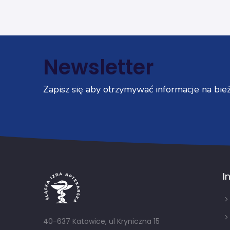
Newsletter
Zapisz się aby otrzymywać informacje na bież
I
40-637 Katowice, ul Kryniczna 15