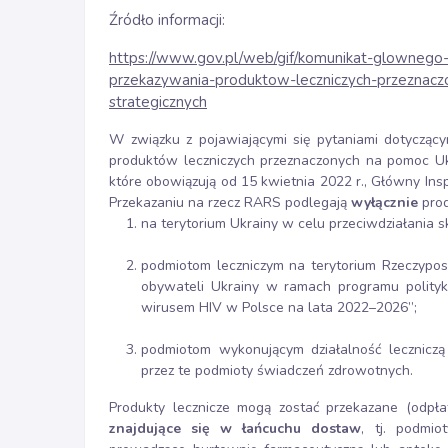
Źródło informacji:
https://www.gov.pl/web/gif/komunikat-glownego
przekazywania-produktow-leczniczych-przeznacz
strategicznych
W związku z pojawiającymi się pytaniami dotycząc
produktów leczniczych przeznaczonych na pomoc Uk
które obowiązują od 15 kwietnia 2022 r., Główny In
Przekazaniu na rzecz RARS podlegają
wyłącznie
prod
na terytorium Ukrainy w celu przeciwdziałania 
podmiotom leczniczym na terytorium Rzeczyposp
obywateli Ukrainy w ramach programu polityk
wirusem HIV w Polsce na lata 2022–2026”;
podmiotom wykonującym działalność leczniczą 
przez te podmioty świadczeń zdrowotnych.
Produkty lecznicze mogą zostać przekazane (odpł
znajdujące się w łańcuchu dostaw
, tj. podmi