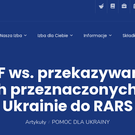
Nasza Izba
Izba dla Ciebie
Informacje
Składk
F ws. przekazywa
ch przeznaczonyc
Ukrainie do RARS
Artykuły
POMOC DLA UKRAINY