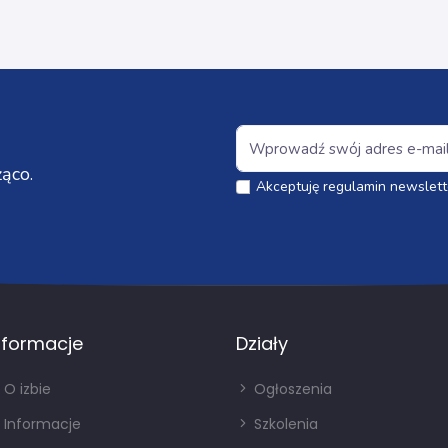
ąco.
Akceptuję regulamin newslett
nformacje
Działy
O izbie
Ogłoszenia
Informacje
Szkolenia