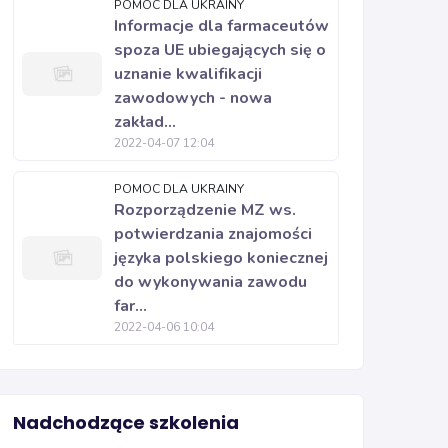
POMOC DLA UKRAINY
Informacje dla farmaceutów
spoza UE ubiegających się o
uznanie kwalifikacji
zawodowych - nowa
zakład...
2022-04-07 12:04
POMOC DLA UKRAINY
Rozporządzenie MZ ws.
potwierdzania znajomości
języka polskiego koniecznej
do wykonywania zawodu
far...
2022-04-06 10:04
Nadchodzące szkolenia