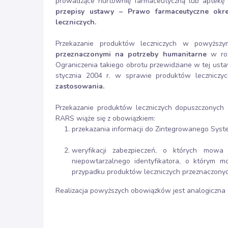
prowadzące hurtownię farmaceutyczną lub aptekę 
przepisy ustawy – Prawo farmaceutyczne okr
leczniczych.
Przekazanie produktów leczniczych w powyższ
przeznaczonymi na potrzeby humanitarne
w roz
Ograniczenia takiego obrotu przewidziane w tej usta
stycznia 2004 r. w sprawie produktów lecznicz
zastosowania.
Przekazanie produktów leczniczych dopuszczonych d
RARS wiąże się z obowiązkiem:
przekazania informacji do Zintegrowanego Syst
weryfikacji zabezpieczeń, o których mowa
niepowtarzalnego identyfikatora, o którym m
przypadku produktów leczniczych przeznaczonyc
Realizacja powyższych obowiązków jest analogiczna 