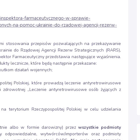
-inspektora-farmaceutycznego-w-sprawie-
onych-na-pomoc-ukrainie-do-rzadowej-agencji-rezerw-
ymi stosowania przepisów pozwalających na przekazywanie
rainie do Rządowej Agencji Rezerw Strategicznych (RARS),
spektor Farmaceutyczny przedstawia następujące wyjaśnienia.
ukty lecznicze, które będą następnie przekazane:
skutkom działań wojennych;
olitej Polskiej, które prowadzą leczenie antyretrowirusowe
i zdrowotnej „Leczenie antyretrowirusowe osób żyjących z
na terytorium Rzeczypospolitej Polskiej w celu udzielania
atnie albo w formie darowizny) przez
wszystkie podmioty
oty odpowiedzialne, wytwórców/importerów oraz podmioty