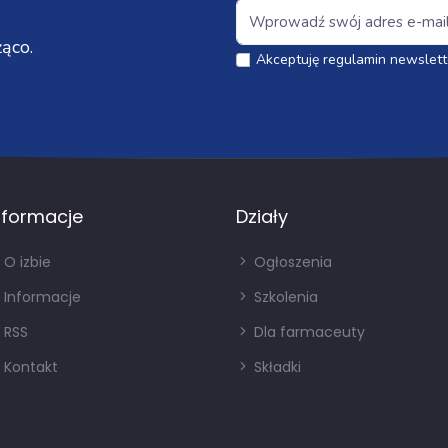
ąco.
Akceptuję regulamin newslett
nformacje
Działy
O izbie
Ogłoszenia
Informacje
Szkolenia
RSS
Dla farmaceuty
Kontakt
Składki