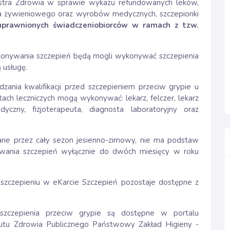
stra Zdrowia w sprawie wykazu refundowanych leków,
a żywieniowego oraz wyrobów medycznych, szczepionki
uprawnionych świadczeniobiorców w ramach z tzw.
onywania szczepień będą mogli wykonywać szczepienia
 usługę.
zania kwalifikacji przed szczepieniem przeciw grypie u
ach leczniczych mogą wykonywać: lekarz, felczer, lekarz
dyczny, fizjoterapeuta, diagnosta laboratoryjny oraz
ane przez cały sezon jesienno-zimowy, nie ma podstaw
wania szczepień wyłącznie do dwóch miesięcy w roku
 szczepieniu w eKarcie Szczepień pozostaje dostępne z
 szczepienia przeciw grypie są dostępne w portalu
utu Zdrowia Publicznego Państwowy Zakład Higieny -