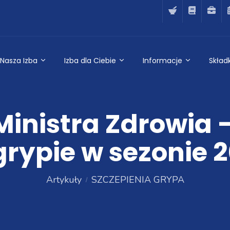
Nasza Izba
Izba dla Ciebie
Informacje
Składk
Ministra Zdrowia -
grypie w sezonie 
Artykuły
SZCZEPIENIA GRYPA