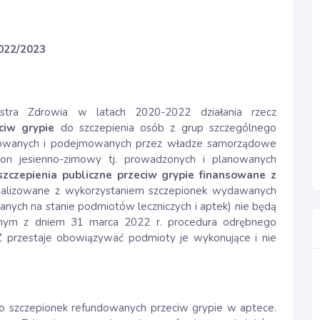
2022/2023
tra Zdrowia w latach 2020-2022 działania rzecz
ciw grypie
do szczepienia osób z grup szczególnego
anowanych i podejmowanych przez władze samorządowe
ezon jesienno-zimowy tj. prowadzonych i planowanych
szczepienia publiczne przeciw grypie finansowane z
alizowane z wykorzystaniem szczepionek wydawanych
nych na stanie podmiotów leczniczych i aptek) nie będą
ym z dniem 31 marca 2022 r. procedura odrębnego
FZ przestaje obowiązywać podmioty je wykonujące i nie
do szczepionek refundowanych przeciw grypie w aptece.