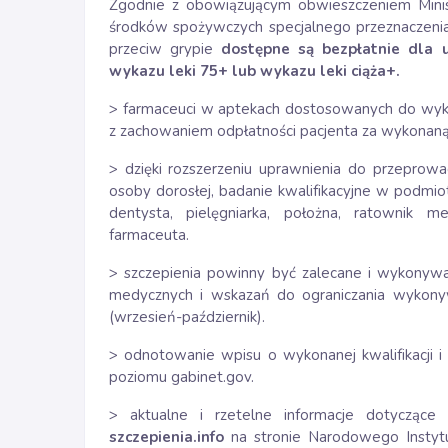
Zgodnie z obowiązującym obwieszczeniem Mini
środków spożywczych specjalnego przeznaczeni
przeciw grypie
dostępne są bezpłatnie dla 
wykazu leki 75+ lub wykazu leki ciąża+.
> farmaceuci w aptekach dostosowanych do wyk
z zachowaniem odpłatności pacjenta za wykonaną
> dzięki rozszerzeniu uprawnienia do przeprowad
osoby dorosłej, badanie kwalifikacyjne w podmiot
dentysta, pielęgniarka, położna, ratownik me
farmaceuta.
> szczepienia powinny być zalecane i wykonyw
medycznych i wskazań do ograniczania wykony
(wrzesień-październik).
> odnotowanie wpisu o wykonanej kwalifikacji i
poziomu gabinet.gov.
> aktualne i rzetelne informacje dotyczące
szczepienia.info
na stronie Narodowego Instyt