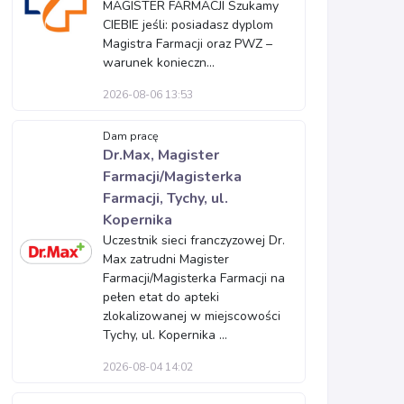
MAGISTER FARMACJI Szukamy
CIEBIE jeśli: posiadasz dyplom
Magistra Farmacji oraz PWZ –
warunek konieczn...
2026-08-06 13:53
Dam pracę
Dr.Max, Magister
Farmacji/Magisterka
Farmacji, Tychy, ul.
Kopernika
Uczestnik sieci franczyzowej Dr.
Max zatrudni Magister
Farmacji/Magisterka Farmacji na
pełen etat do apteki
zlokalizowanej w miejscowości
Tychy, ul. Kopernika ...
2026-08-04 14:02