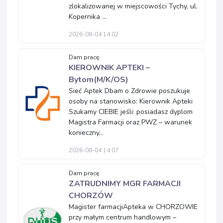
zlokalizowanej w miejscowości Tychy, ul.
Kopernika ...
2026-08-04 14:02
Dam pracę
KIEROWNIK APTEKI –
Bytom(M/K/OS)
Sieć Aptek Dbam o Zdrowie poszukuje
osoby na stanowisko: Kierownik Apteki
Szukamy CIEBIE jeśli: posiadasz dyplom
Magistra Farmacji oraz PWZ – warunek
konieczny...
2026-08-04 14:07
Dam pracę
ZATRUDNIMY MGR FARMACJI
CHORZÓW
Magister farmacjiApteka w CHORZOWIE
przy małym centrum handlowym –