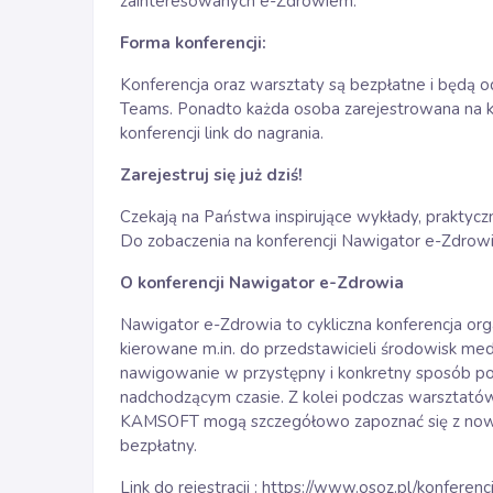
zainteresowanych e-Zdrowiem.
Forma konferencji:
Konferencja oraz warsztaty są bezpłatne i będą o
Teams. Ponadto każda osoba zarejestrowana na ko
konferencji link do nagrania.
Zarejestruj się już dziś!
Czekają na Państwa inspirujące wykłady, prakt
Do zobaczenia na konferencji Nawigator e-Zdrow
O konferencji Nawigator e-Zdrowia
Nawigator e-Zdrowia to cykliczna konferencja o
kierowane m.in. do przedstawicieli środowisk med
nawigowanie w przystępny i konkretny sposób po 
nadchodzącym czasie. Z kolei podczas warsztat
KAMSOFT mogą szczegółowo zapoznać się z nowymi
bezpłatny.
Link do rejestracji :
https://www.osoz.pl/konferenc