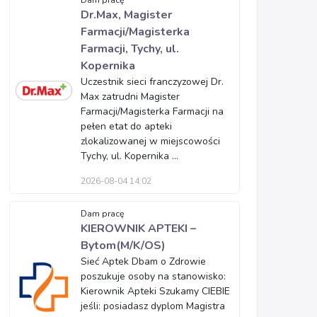
Dam pracę
Dr.Max, Magister
Farmacji/Magisterka
Farmacji, Tychy, ul.
Kopernika
Uczestnik sieci franczyzowej Dr.
Max zatrudni Magister
Farmacji/Magisterka Farmacji na
pełen etat do apteki
zlokalizowanej w miejscowości
Tychy, ul. Kopernika ...
2026-08-04 14:02
Dam pracę
KIEROWNIK APTEKI –
Bytom(M/K/OS)
Sieć Aptek Dbam o Zdrowie
poszukuje osoby na stanowisko:
Kierownik Apteki Szukamy CIEBIE
jeśli: posiadasz dyplom Magistra