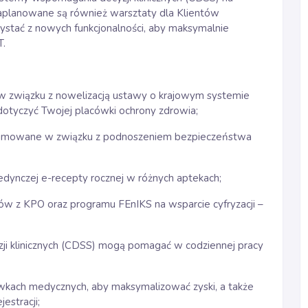
aplanowane są również warsztaty dla Klientów
ystać z nowych funkcjonalności, aby maksymalnie
T.
ę w związku z nowelizacją ustawy o krajowym systemie
dotyczyć Twojej placówki ochrony zdrowia;
dejmowane w związku z podnoszeniem bezpieczeństwa
jedynczej e-recepty rocznej w różnych aptekach;
ów z KPO oraz programu FEnIKS na wsparcie cyfryzacji –
zji klinicznych (CDSS) mogą pomagać w codziennej pracy
ówkach medycznych, aby maksymalizować zyski, a także
estracji;