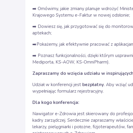
➡️ Omówimy, jakie zmiany planuje wdrożyć Mini
Krajowego Systemu e-Faktur w nowej odsłonie;
➡️ Dowiesz się, jak przygotować się do monito
aptekach;
➡️Pokażemy, jak efektywnie pracować z aplikacj
➡️ Poznasz funkcjonalności, dzięki którym uspr
Mediporta, KS-AOW, KS-OmniPharm).
Zapraszamy do wzięcia udziału w inspirującyc
Udział w konferencji jest
bezpłatny
. Aby wziąć u
wypełniając formularz rejestracyjny.
Dla kogo konferencja:
Nawigator e-Zdrowia jest skierowany do profesjo
kadry zarządczej. Serdecznie zapraszamy właścic
lekarzy, pielęgniarki i położne, fizjoterapeutów, f