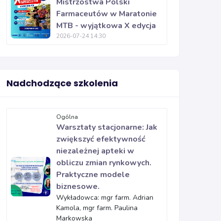
Mistrzostwa Polski
Farmaceutów w Maratonie
MTB - wyjątkowa X edycja
2026-07-24 14:30
Nadchodzące szkolenia
Ogólna
Warsztaty stacjonarne: Jak
zwiększyć efektywność
niezależnej apteki w
obliczu zmian rynkowych.
Praktyczne modele
biznesowe.
Wykładowca: mgr farm. Adrian
Kamola, mgr farm. Paulina
Markowska