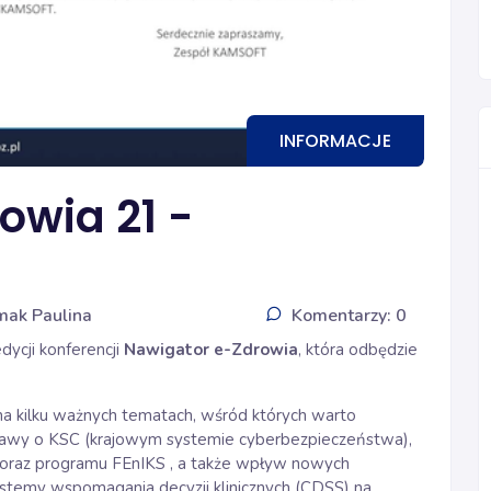
INFORMACJE
owia 21 -
mak Paulina
Komentarzy: 0
dycji konferencji
Nawigator e-Zdrowia
, która odbędzie
na kilku ważnych tematach, wśród których warto
stawy o KSC (krajowym systemie cyberbezpieczeństwa),
O oraz programu FEnIKS , a także wpływ nowych
 systemy wspomagania decyzji klinicznych (CDSS) na