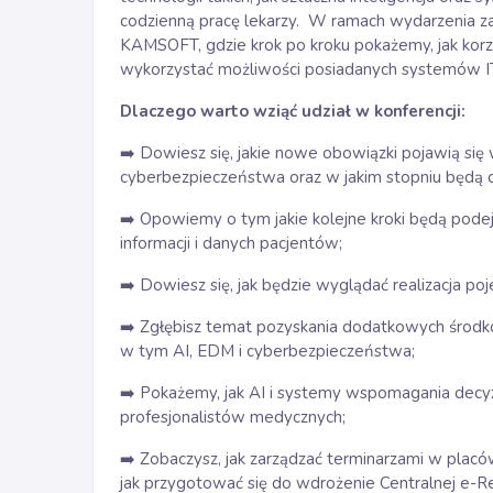
codzienną pracę lekarzy. W ramach wydarzenia z
KAMSOFT, gdzie krok po kroku pokażemy, jak korz
wykorzystać możliwości posiadanych systemów I
Dlaczego warto wziąć udział w konferencji:
➡️ Dowiesz się, jakie nowe obowiązki pojawią si
cyberbezpieczeństwa oraz w jakim stopniu będą 
➡️ Opowiemy o tym jakie kolejne kroki będą po
informacji i danych pacjentów;
➡️ Dowiesz się, jak będzie wyglądać realizacja po
➡️ Zgłębisz temat pozyskania dodatkowych środk
w tym AI, EDM i cyberbezpieczeństwa;
➡️ Pokażemy, jak AI i systemy wspomagania decy
profesjonalistów medycznych;
➡️ Zobaczysz, jak zarządzać terminarzami w plac
jak przygotować się do wdrożenie Centralnej e-Rej