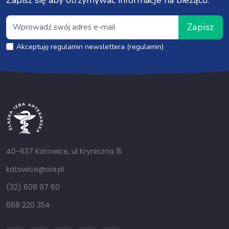
Zapisz
Akceptuję regulamin newslettera (regulamin)
40-637 Katowice, ul Kryniczna 15
katowice@oia.pl
(32) 608 97 60
668 220 354