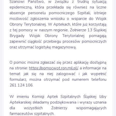
Szanowi Państwo, w związku z trudną sytuacją
epidemiczną, która przekłada się również na liczne
absencje personelu pomocniczego Szpitali, istnieje
możliwość zgłoszenia wniosku o wsparcie do Wojsk
Obrony Terytorialnej. W Aptekach, które już korzystają
z tej pomocy w naszym regionie, Żołnierze 13 Śląskiej
Brygady Wojsk Obrony Terytorialnej pomagają
zapewnić ciągłość przebiegu procesów pomocniczych
oraz utrzymać logistykę magazynową.
O pomoc można zgłaszać się przez aplikację dostępną
na stronie:
https://pomocwot.ron.mil.pl/
, a informacje na
temat jak się na niej zalogować i jak wypełnić
formularz, można otrzymać pod numerem telefonu
261 124 106.
W imieniu Komisji Aptek Szpitalnych Śląskiej Izby
Aptekarskiej składamy podziękowania i wyrazy uznania
dla wszystkich Żołnierzy wspomagających
farmaceutów szpitalnych.