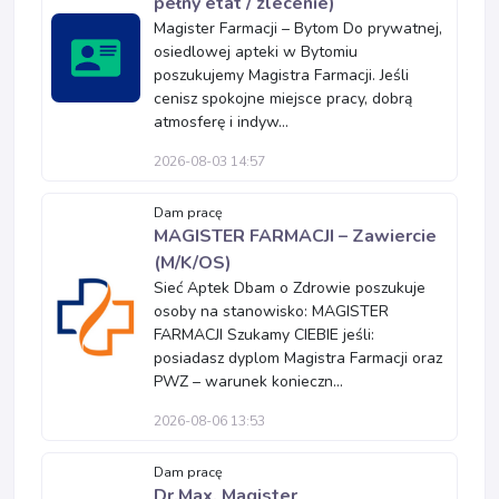
pełny etat / zlecenie)
Magister Farmacji – Bytom Do prywatnej,
osiedlowej apteki w Bytomiu
poszukujemy Magistra Farmacji. Jeśli
cenisz spokojne miejsce pracy, dobrą
atmosferę i indyw...
2026-08-03 14:57
Dam pracę
MAGISTER FARMACJI – Zawiercie
(M/K/OS)
Sieć Aptek Dbam o Zdrowie poszukuje
osoby na stanowisko: MAGISTER
FARMACJI Szukamy CIEBIE jeśli:
posiadasz dyplom Magistra Farmacji oraz
PWZ – warunek konieczn...
2026-08-06 13:53
Dam pracę
Dr.Max, Magister