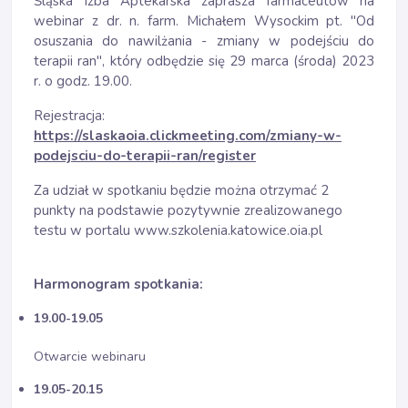
Śląska Izba Aptekarska zaprasza farmaceutów na
webinar z dr. n. farm. Michałem Wysockim pt. "Od
osuszania do nawilżania - zmiany w podejściu do
terapii ran", który odbędzie się 29 marca (środa) 2023
r. o godz. 19.00.
Rejestracja:
https://slaskaoia.clickmeeting.com/zmiany-w-
podejsciu-do-terapii-ran/register
Za udział w spotkaniu będzie można otrzymać 2
punkty na podstawie pozytywnie zrealizowanego
testu w portalu
www.szkolenia.katowice.oia.pl
Harmonogram spotkania:
19.00-19.05
Otwarcie webinaru
19.05-20.15