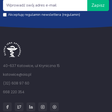
Zapisz
Akceptuję regulamin newslettera (regulamin)
40-637 Katowice, ul Kryniczna 15
katowice@oia.pl
(32) 608 97 60
668 220 354