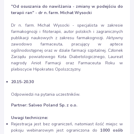
"Od osuszania do nawilżania - zmiany w podejściu do
terapii ran" - dr n. farm. Michał Wysocki
Dr n. farm. Michał Wysocki - specjalista w zakresie
farmakognozji i fitoterapii, autor polskich i zagranicznych
publikacji naukowych z zakresu farmakognozji. Aktywny
zawodowo farmaceuta, pracujący w aptece
ogólnodostępnej oraz w dziale farmacji szpitalnej. Członek
Zarządu powiatowego Koła Diabetologicznego, Laureat
nagrody Anioł Farmacji oraz Farmaceuta Roku w
plebiscycie Hipokrates Opolszczyzny.
20.15-20.30
Odpowiedzi na pytania uczestników.
Partner: Salveo Poland Sp. z o.o.
Uwagi techniczne:
Rejestracja jest bez ograniczeń, natomiast ilość miejsc w
pokoju webinarowym jest ograniczona do
1000 osób