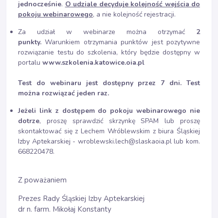
jednocześnie
.
O udziale decyduje kolejność wejścia do
pokoju webinarowego
, a nie kolejność rejestracji.
Za udział w webinarze można otrzymać
2
punkty.
Warunkiem otrzymania punktów jest pozytywne
rozwiązanie testu do szkolenia, który będzie dostępny w
portalu
www.szkolenia.katowice.oia.pl
Test do webinaru jest dostępny przez 7 dni. Test
można rozwiązać jeden raz.
Jeżeli link z dostępem do pokoju webinarowego nie
dotrze
, proszę sprawdzić skrzynkę SPAM lub proszę
skontaktować się z Lechem Wróblewskim z biura Śląskiej
Izby Aptekarskiej - wroblewski.lech@slaskaoia.pl lub kom.
668220478.
Z poważaniem
Prezes Rady Śląskiej Izby Aptekarskiej
dr n. farm. Mikołaj Konstanty