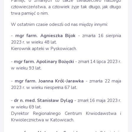
Pamięć o zmarłych to także świadectwo naszego
człowieczeństwa, a człowiek żyje tak długo, jak długo
trwa pamięć o nim.
W ostatnim czasie odeszli od nas między innymi:
-
mgr farm. Agnieszka Bijok
- zmarła 16 sierpnia
2023 r. w wieku 48 lat.
Kierownik apteki w Pyskowicach.
-
mgr farm. Apolinary Bożęcki
- zmarł 14 lipca 2023 r.
w wieku 93 lat.
-
mgr farm. Joanna Król-Jarawka
- zmarła 22 maja
2023 r. w wieku niespełna 67 lat.
-
dr n. med. Stanisław Dyląg
- zmarł 16 maja 2023 r.
w wieku 69 lat.
Dyrektor Regionalnego Centrum Krwiodawstwa i
Krwiolecznictwa w Katowicach.