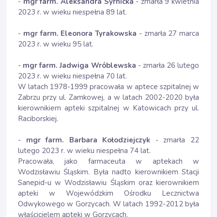
-
mgr farm. Aleksandra Syrnicka
- zmarła 9 kwietnia
2023 r. w wieku niespełna 89 lat.
-
mgr farm. Eleonora Tyrakowska
- zmarła 27 marca
2023 r. w wieku 95 lat.
-
mgr farm. Jadwiga Wróblewska
- zmarła 26 lutego
2023 r. w wieku niespełna 70 lat.
W latach 1978-1999 pracowała w aptece szpitalnej w
Zabrzu przy ul. Zamkowej, a w latach 2002-2020 była
kierownikiem apteki szpitalnej w Katowicach przy ul.
Raciborskiej.
-
mgr farm. Barbara Kołodziejczyk
- zmarła 22
lutego 2023 r. w wieku niespełna 74 lat.
Pracowała, jako farmaceuta w aptekach w
Wodzisławiu Śląskim. Była nadto kierownikiem Stacji
Sanepid-u w Wodzisławiu Śląskim oraz kierownikiem
apteki w Wojewódzkim Ośrodku Lecznictwa
Odwykowego w Gorzycach. W latach 1992-2012 była
właścicielem apteki w Gorzycach.