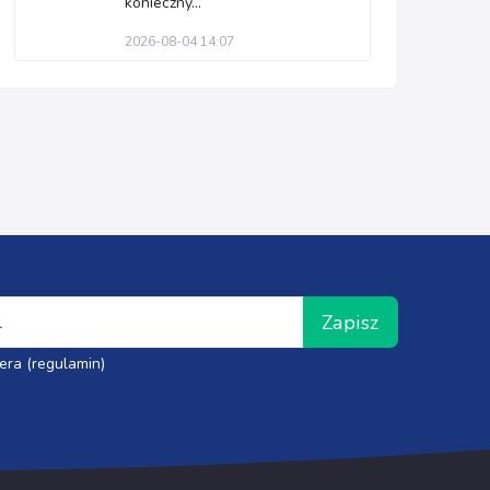
konieczny...
2026-08-04 14:07
Zapisz
era (regulamin)