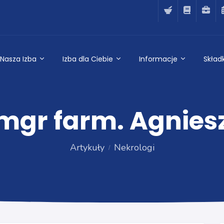
Nasza Izba
Izba dla Ciebie
Informacje
Składk
mgr farm. Agniesz
Artykuły
Nekrologi
Nekrologi