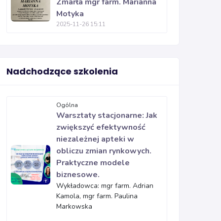
Zmarła mgr farm. Marianna
Motyka
2025-11-26 15:11
Nadchodzące szkolenia
Ogólna
Warsztaty stacjonarne: Jak
zwiększyć efektywność
niezależnej apteki w
obliczu zmian rynkowych.
Praktyczne modele
biznesowe.
Wykładowca: mgr farm. Adrian
Kamola, mgr farm. Paulina
Markowska