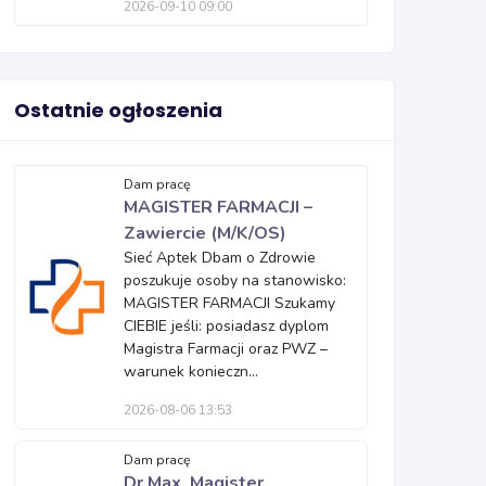
2026-09-10 09:00
Ostatnie ogłoszenia
Dam pracę
MAGISTER FARMACJI –
Zawiercie (M/K/OS)
Sieć Aptek Dbam o Zdrowie
poszukuje osoby na stanowisko:
MAGISTER FARMACJI Szukamy
CIEBIE jeśli: posiadasz dyplom
Magistra Farmacji oraz PWZ –
warunek konieczn...
2026-08-06 13:53
Dam pracę
Dr.Max, Magister