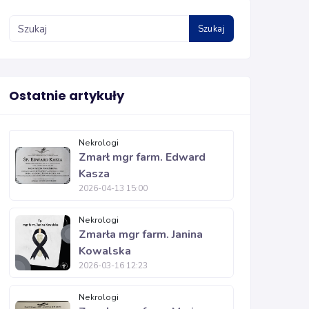
Szukaj
Ostatnie artykuły
Nekrologi
Zmarł mgr farm. Edward
Kasza
2026-04-13 15:00
Nekrologi
Zmarła mgr farm. Janina
Kowalska
2026-03-16 12:23
Nekrologi