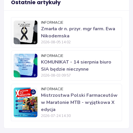
Ostatnie artykuły
INFORMACJE
Zmarła dr n. przyr. mgr farm. Ewa
Nikodemska
2026-08-05 14:02
INFORMACJE
KOMUNIKAT - 14 sierpnia biuro
SIA będzie nieczynne
2026-08-03 09:57
INFORMACJE
Mistrzostwa Polski Farmaceutów
w Maratonie MTB - wyjątkowa X
edycja
2026-07-24 14:30