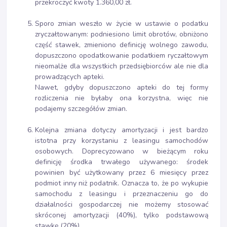
przekroczyć kwoty 1.360,00 zł.
Sporo zmian weszło w życie w ustawie o podatku
zryczałtowanym: podniesiono limit obrotów, obniżono
część stawek, zmieniono definicję wolnego zawodu,
dopuszczono opodatkowanie podatkiem ryczałtowym
nieomalże dla wszystkich przedsiębiorców ale nie dla
prowadzących apteki.
Nawet, gdyby dopuszczono apteki do tej formy
rozliczenia nie byłaby ona korzystna, więc nie
podajemy szczegółów zmian.
Kolejna zmiana dotyczy amortyzacji i jest bardzo
istotna przy korzystaniu z leasingu samochodów
osobowych. Doprecyzowano w bieżącym roku
definicję środka trwałego używanego: środek
powinien być użytkowany przez 6 miesięcy przez
podmiot inny niż podatnik. Oznacza to, że po wykupie
samochodu z leasingu i przeznaczeniu go do
działalności gospodarczej nie możemy stosować
skróconej amortyzacji (40%), tylko podstawową
stawkę (20%).