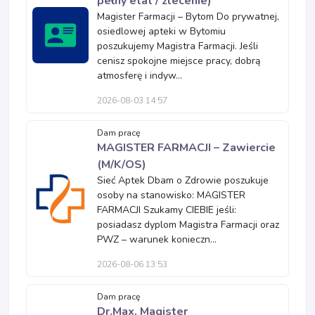
pełny etat / zlecenie)
Magister Farmacji – Bytom Do prywatnej,
osiedlowej apteki w Bytomiu
poszukujemy Magistra Farmacji. Jeśli
cenisz spokojne miejsce pracy, dobrą
atmosferę i indyw...
2026-08-03 14:57
Dam pracę
MAGISTER FARMACJI – Zawiercie
(M/K/OS)
Sieć Aptek Dbam o Zdrowie poszukuje
osoby na stanowisko: MAGISTER
FARMACJI Szukamy CIEBIE jeśli:
posiadasz dyplom Magistra Farmacji oraz
PWZ – warunek konieczn...
2026-08-06 13:53
Dam pracę
Dr.Max, Magister