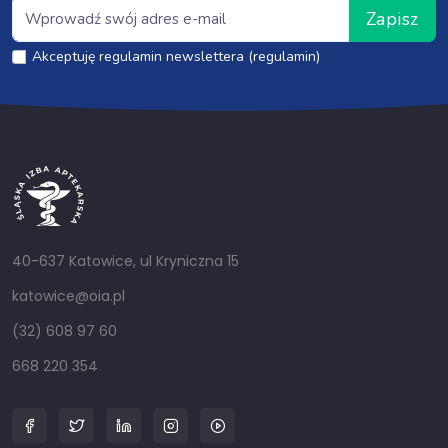
Zapisz
Akceptuję regulamin newslettera (regulamin)
40-637 Katowice, ul Kryniczna 15
katowice@oia.pl
(32) 608 97 60
668 220 354