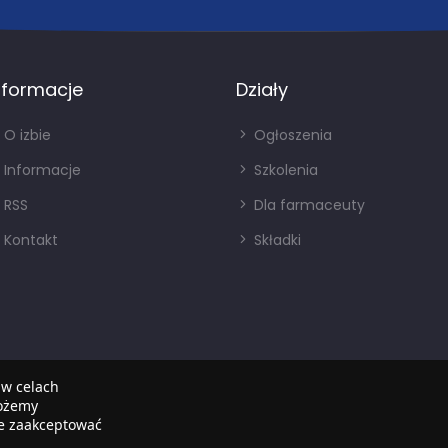
nformacje
Działy
O izbie
Ogłoszenia
Informacje
Szkolenia
RSS
Dla farmaceuty
Kontakt
Składki
 w celach
możemy
że zaakceptować
Copyright © 2022
SIA
. Wszystkie prawa zastrzezone.