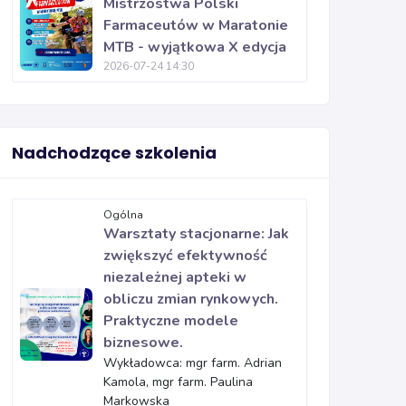
Mistrzostwa Polski
Farmaceutów w Maratonie
MTB - wyjątkowa X edycja
2026-07-24 14:30
Nadchodzące szkolenia
Ogólna
Warsztaty stacjonarne: Jak
zwiększyć efektywność
niezależnej apteki w
obliczu zmian rynkowych.
Praktyczne modele
biznesowe.
Wykładowca: mgr farm. Adrian
Kamola, mgr farm. Paulina
Markowska