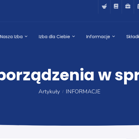
Nasza Izba
Izba dla Ciebie
Informacje
Składk
porządzenia w spr
Artykuły
INFORMACJE
INFORMACJE