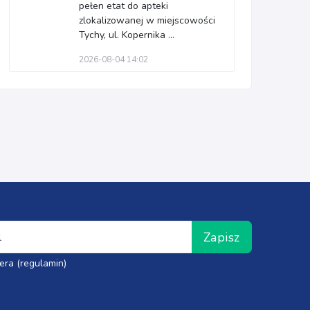
pełen etat do apteki
zlokalizowanej w miejscowości
Tychy, ul. Kopernika ...
2026-08-04 14:02
Zapisz
era (regulamin)