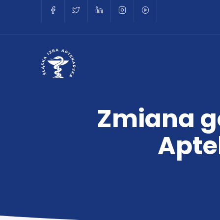
Zmiana go
Apte