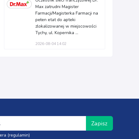
Uczestnik sieci franczyzowej Dr.
Max zatrudni Magister
Farmacji/Magisterka Farmacji na
pełen etat do apteki
zlokalizowanej w miejscowości
Tychy, ul. Kopernika ...
2026-08-04 14:02
Zapisz
era (regulamin)