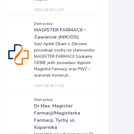
2026-08-03 14:57
Dam pracę
MAGISTER FARMACJI –
Zawiercie (M/K/OS)
Sieć Aptek Dbam o Zdrowie
poszukuje osoby na stanowisko:
MAGISTER FARMACJI Szukamy
CIEBIE jeśli: posiadasz dyplom
Magistra Farmacji oraz PWZ –
warunek konieczn...
2026-08-06 13:53
Dam pracę
Dr.Max, Magister
Farmacji/Magisterka
Farmacji, Tychy, ul.
Kopernika