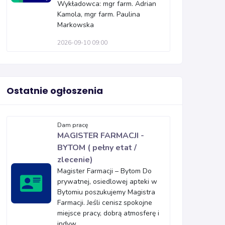
Wykładowca: mgr farm. Adrian
Kamola, mgr farm. Paulina
Markowska
2026-09-10 09:00
Ostatnie ogłoszenia
Dam pracę
MAGISTER FARMACJI -
BYTOM ( pełny etat /
zlecenie)
Magister Farmacji – Bytom Do
prywatnej, osiedlowej apteki w
Bytomiu poszukujemy Magistra
Farmacji. Jeśli cenisz spokojne
miejsce pracy, dobrą atmosferę i
indyw...