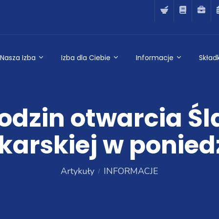
Nasza Izba
Izba dla Ciebie
Informacje
Składk
dzin otwarcia Ślą
karskiej w poniedz
Artykuły
INFORMACJE