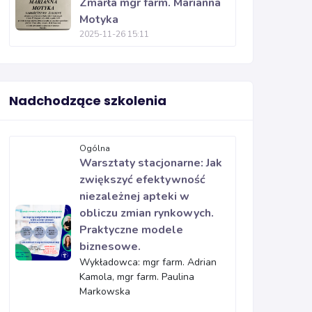
Zmarła mgr farm. Marianna
Motyka
2025-11-26 15:11
Nadchodzące szkolenia
Ogólna
Warsztaty stacjonarne: Jak
zwiększyć efektywność
niezależnej apteki w
obliczu zmian rynkowych.
Praktyczne modele
biznesowe.
Wykładowca: mgr farm. Adrian
Kamola, mgr farm. Paulina
Markowska