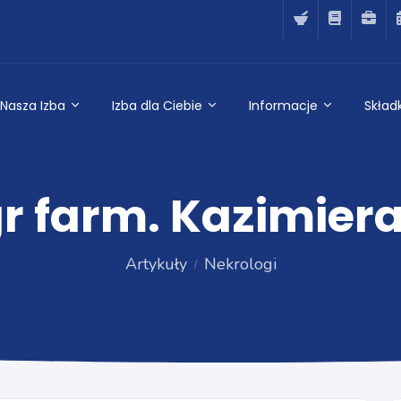
Nasza Izba
Izba dla Ciebie
Informacje
Składk
r farm. Kazimier
Artykuły
Nekrologi
Nekrologi