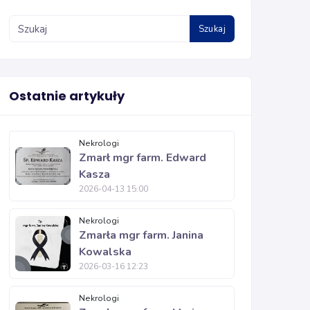
Szukaj
Ostatnie artykuły
Nekrologi
Zmarł mgr farm. Edward
Kasza
2026-04-13 15:00
Nekrologi
Zmarła mgr farm. Janina
Kowalska
2026-03-16 12:23
Nekrologi