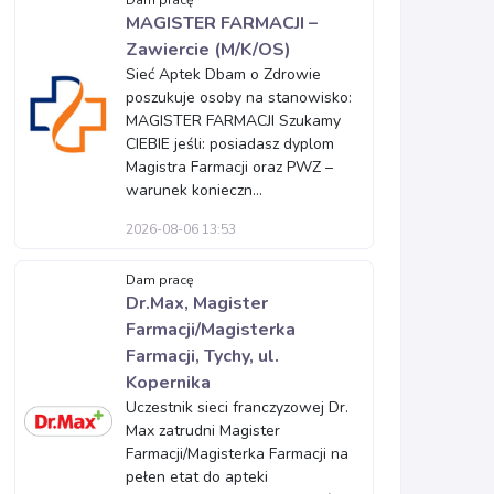
Dam pracę
MAGISTER FARMACJI –
Zawiercie (M/K/OS)
Sieć Aptek Dbam o Zdrowie
poszukuje osoby na stanowisko:
MAGISTER FARMACJI Szukamy
CIEBIE jeśli: posiadasz dyplom
Magistra Farmacji oraz PWZ –
warunek konieczn...
2026-08-06 13:53
Dam pracę
Dr.Max, Magister
Farmacji/Magisterka
Farmacji, Tychy, ul.
Kopernika
Uczestnik sieci franczyzowej Dr.
Max zatrudni Magister
Farmacji/Magisterka Farmacji na
pełen etat do apteki