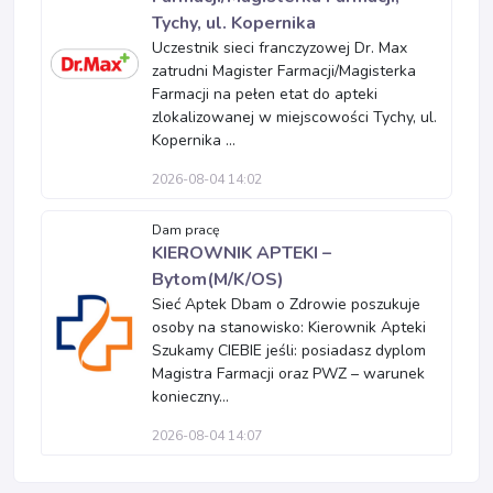
Tychy, ul. Kopernika
Uczestnik sieci franczyzowej Dr. Max
zatrudni Magister Farmacji/Magisterka
Farmacji na pełen etat do apteki
zlokalizowanej w miejscowości Tychy, ul.
Kopernika ...
2026-08-04 14:02
Dam pracę
KIEROWNIK APTEKI –
Bytom(M/K/OS)
Sieć Aptek Dbam o Zdrowie poszukuje
osoby na stanowisko: Kierownik Apteki
Szukamy CIEBIE jeśli: posiadasz dyplom
Magistra Farmacji oraz PWZ – warunek
konieczny...
2026-08-04 14:07