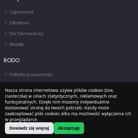
Ogłoszenia
Szkolenia
Dla farmaceuty
Składki
RODO
Polityka prywatności
Regulamin
Nasza strona internetowa używa plików cookies (tzw.
RODO
ciasteczka) w celach statystycznych, reklamowych oraz
funkcjonalnych. Dzięki nim możemy indywidualnie
BIP
dostosować stronę do twoich potrzeb. Każdy może
zaakceptować pliki cookies albo ma możliwość wyłączenia ich
w przeglądarce.
Dowiedz się więcej
Akceptuję
Copyright © 2022
SIA
. Wszystkie prawa zastrzezone.