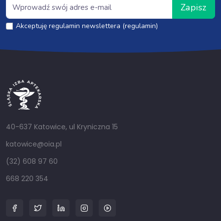
Zapisz
Akceptuję regulamin newslettera (regulamin)
40-637 Katowice, ul Kryniczna 15
katowice@oia.pl
(32) 608 97 60
668 220 354