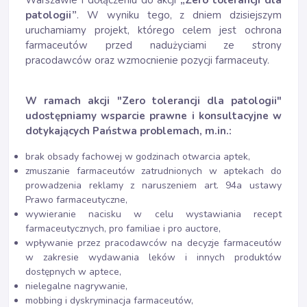
Warszawie i dołączeniu do akcji
„Zero tolerancji dla
patologii”
. W wyniku tego, z dniem dzisiejszym
uruchamiamy projekt, którego celem jest ochrona
farmaceutów przed nadużyciami ze strony
pracodawców oraz wzmocnienie pozycji farmaceuty.
W ramach akcji "Zero tolerancji dla patologii"
udostępniamy wsparcie prawne i konsultacyjne w
dotykających Państwa problemach, m.in.:
brak obsady fachowej w godzinach otwarcia aptek,
zmuszanie farmaceutów zatrudnionych w aptekach do
prowadzenia reklamy z naruszeniem art. 94a ustawy
Prawo farmaceutyczne,
wywieranie nacisku w celu wystawiania recept
farmaceutycznych, pro familiae i pro auctore,
wpływanie przez pracodawców na decyzje farmaceutów
w zakresie wydawania leków i innych produktów
dostępnych w aptece,
nielegalne nagrywanie,
mobbing i dyskryminacja farmaceutów,