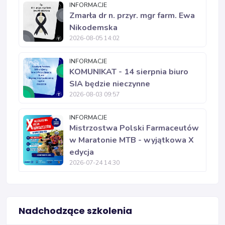
INFORMACJE
Zmarła dr n. przyr. mgr farm. Ewa
Nikodemska
2026-08-05 14:02
INFORMACJE
KOMUNIKAT - 14 sierpnia biuro
SIA będzie nieczynne
2026-08-03 09:57
INFORMACJE
Mistrzostwa Polski Farmaceutów
w Maratonie MTB - wyjątkowa X
edycja
2026-07-24 14:30
Nadchodzące szkolenia