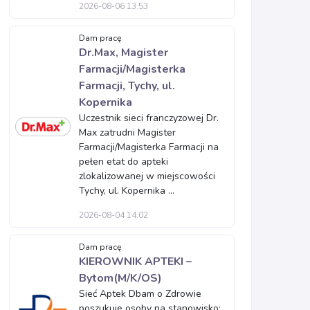
2026-08-06 13:53
Dam pracę
Dr.Max, Magister
Farmacji/Magisterka
Farmacji, Tychy, ul.
Kopernika
Uczestnik sieci franczyzowej Dr.
Max zatrudni Magister
Farmacji/Magisterka Farmacji na
pełen etat do apteki
zlokalizowanej w miejscowości
Tychy, ul. Kopernika ...
2026-08-04 14:02
Dam pracę
KIEROWNIK APTEKI –
Bytom(M/K/OS)
Sieć Aptek Dbam o Zdrowie
poszukuje osoby na stanowisko: