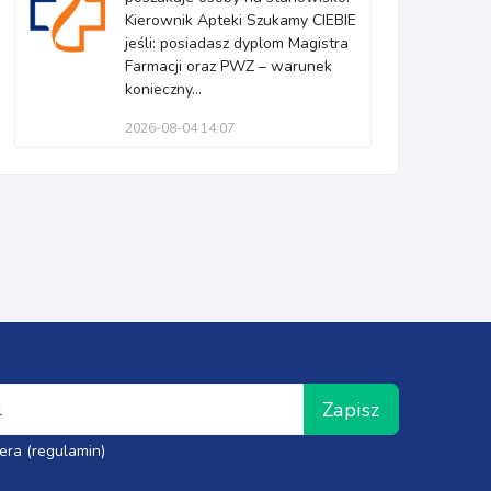
Kierownik Apteki Szukamy CIEBIE
jeśli: posiadasz dyplom Magistra
Farmacji oraz PWZ – warunek
konieczny...
2026-08-04 14:07
Zapisz
era (regulamin)