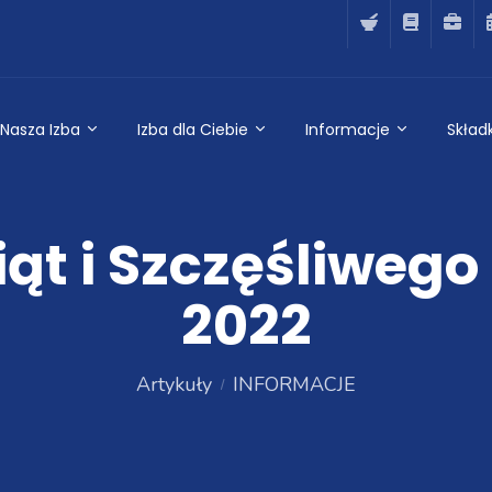
Nasza Izba
Izba dla Ciebie
Informacje
Składk
ąt i Szczęśliweg
2022
Artykuły
INFORMACJE